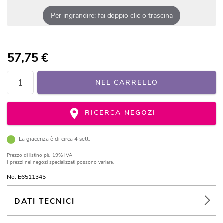
Per ingrandire: fai doppio clic o trascina
57,75
€
NEL CARRELLO
RICERCA NEGOZI
La giacenza è di circa 4 sett.
Prezzo di listino
più 19% IVA
I prezzi nei negozi specializzati possono variare.
No. E6511345
DATI TECNICI