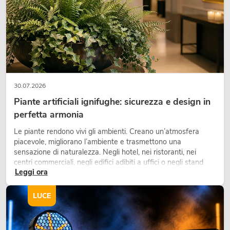
30.07.2026
Piante artificiali ignifughe: sicurezza e design in
perfetta armonia
EUROLITE LED IP PAR 7x10W RGBL
Le piante rendono vivi gli ambienti. Creano un’atmosfera
spot
piacevole, migliorano l’ambiente e trasmettono una
Articolo non disponibile
No. 51914226
sensazione di naturalezza. Negli hotel, nei ristoranti, nei
centri commerciali, negli edifici adibiti a uffici o negli stand
Leggi ora
fieristici, una vegetazione di alta qualità è ormai parte
integrante dei moderni progetti di arredamento.
LUCE