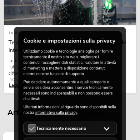
14.05.2026
Cookie e impostazioni sulla privacy
Teste mobili outdoor: teste mobili resistenti alle
intemperie per eventi
Utilizziamo cookie e tecnologie analoghe per fornire
tecnicamente il nostro sito web, migliorare i
Le teste mobili outdoor sono proiettori motorizzati per
contenuti, raccogliere dati statistici, valutare le attività
l’utilizzo all’aperto. Vengono impiegate in festival, feste
di marketing e mettere a disposizione contenuti
cittadine, concerti open-air, allestimenti architetturali e
esterni nonché funzioni di supporto.
installazioni temporanee all’esterno.
Può decidere autonomamente a quali categorie e
Leggi ora
servizi desidera acconsentire. I servizi tecnicamente
necessari sono indispensabili e non possono essere
disattivati.
Ulteriori informazioni al riguardo sono disponibili nella
Articoli visualizzati per ultimi
nostra
informativa sulla privacy
.
Tecnicamente necessario