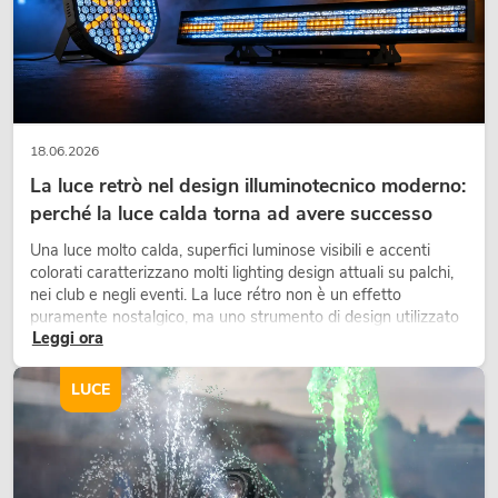
18.06.2026
La luce retrò nel design illuminotecnico moderno:
perché la luce calda torna ad avere successo
Una luce molto calda, superfici luminose visibili e accenti
colorati caratterizzano molti lighting design attuali su palchi,
nei club e negli eventi. La luce rétro non è un effetto
puramente nostalgico, ma uno strumento di design utilizzato
Leggi ora
in modo consapevole: crea atmosfera, dona carattere alle
scene e può rendere più emozionali i setup LED tecnici.
LUCE