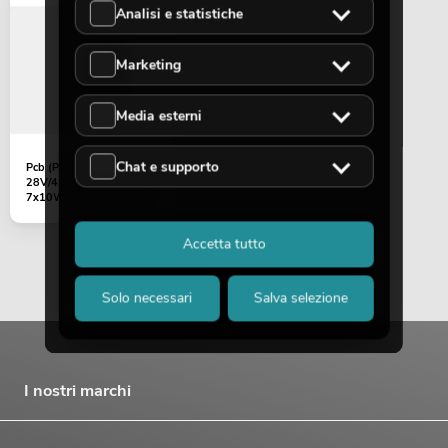
Analisi e statistiche
Marketing
Media esterni
Chat e supporto
Pcb (Power supply)
28V/4,3A LED IP PAR
7x10W (HS-U120S28S)
Accetta tutto
Solo necessari
Salva selezione
I nostri marchi