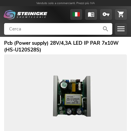
Venduto solo a commercianti. Prezzi più IVA
Pcb (Power supply) 28V/4,3A LED IP PAR 7x10W
(HS-U120S28S)