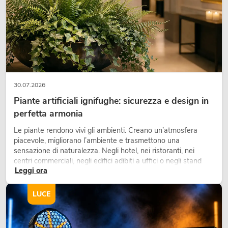
30.07.2026
Piante artificiali ignifughe: sicurezza e design in
perfetta armonia
Le piante rendono vivi gli ambienti. Creano un’atmosfera
piacevole, migliorano l’ambiente e trasmettono una
sensazione di naturalezza. Negli hotel, nei ristoranti, nei
centri commerciali, negli edifici adibiti a uffici o negli stand
Leggi ora
fieristici, una vegetazione di alta qualità è ormai parte
integrante dei moderni progetti di arredamento.
LUCE