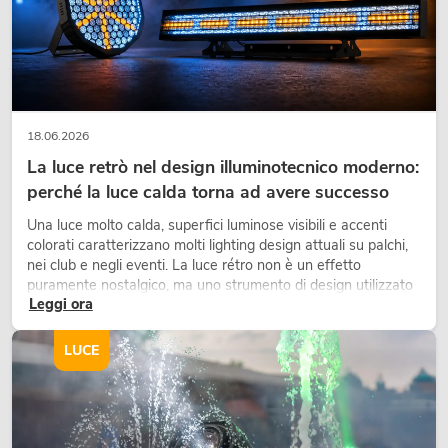
18.06.2026
La luce retrò nel design illuminotecnico moderno:
perché la luce calda torna ad avere successo
Una luce molto calda, superfici luminose visibili e accenti
colorati caratterizzano molti lighting design attuali su palchi,
nei club e negli eventi. La luce rétro non è un effetto
puramente nostalgico, ma uno strumento di design utilizzato
Leggi ora
in modo consapevole: crea atmosfera, dona carattere alle
scene e può rendere più emozionali i setup LED tecnici.
LUCE