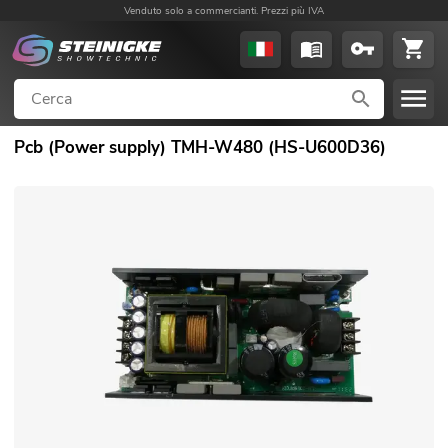
Venduto solo a commercianti. Prezzi più IVA
Pcb (Power supply) TMH-W480 (HS-U600D36)