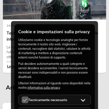
14.05.2026
Cookie e impostazioni sulla privacy
Teste mobili outdoor: teste mobili resistenti alle
intemperie per eventi
Utilizziamo cookie e tecnologie analoghe per fornire
tecnicamente il nostro sito web, migliorare i
Le teste mobili outdoor sono proiettori motorizzati per
contenuti, raccogliere dati statistici, valutare le attività
l’utilizzo all’aperto. Vengono impiegate in festival, feste
di marketing e mettere a disposizione contenuti
cittadine, concerti open-air, allestimenti architetturali e
esterni nonché funzioni di supporto.
installazioni temporanee all’esterno.
Può decidere autonomamente a quali categorie e
Leggi ora
servizi desidera acconsentire. I servizi tecnicamente
necessari sono indispensabili e non possono essere
disattivati.
Ulteriori informazioni al riguardo sono disponibili nella
Articoli visualizzati per ultimi
nostra
informativa sulla privacy
.
Tecnicamente necessario