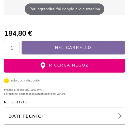
Per ingrandire: fai doppio clic o trascina
184,80
€
NEL CARRELLO
RICERCA NEGOZI
solo pochi disponibili
Prezzo di listino
più 19% IVA
I prezzi nei negozi specializzati possono variare.
No. E6511215
DATI TECNICI