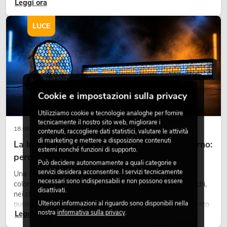
Leggi ora
fieristici, una vegetazione di alta qualità è ormai parte
integrante dei moderni progetti di arredamento.
LUCE
Cookie e impostazioni sulla privacy
Utilizziamo cookie e tecnologie analoghe per fornire
tecnicamente il nostro sito web, migliorare i
18.06.2026
contenuti, raccogliere dati statistici, valutare le attività
di marketing e mettere a disposizione contenuti
La luce retrò nel design illuminotecnico moderno:
esterni nonché funzioni di supporto.
perché la luce calda torna ad avere successo
Può decidere autonomamente a quali categorie e
servizi desidera acconsentire. I servizi tecnicamente
Una luce molto calda, superfici luminose visibili e accenti
necessari sono indispensabili e non possono essere
colorati caratterizzano molti lighting design attuali su palchi,
disattivati.
nei club e negli eventi. La luce rétro non è un effetto
Ulteriori informazioni al riguardo sono disponibili nella
puramente nostalgico, ma uno strumento di design utilizzato
nostra
informativa sulla privacy
.
Leggi ora
in modo consapevole: crea atmosfera, dona carattere alle
scene e può rendere più emozionali i setup LED tecnici.