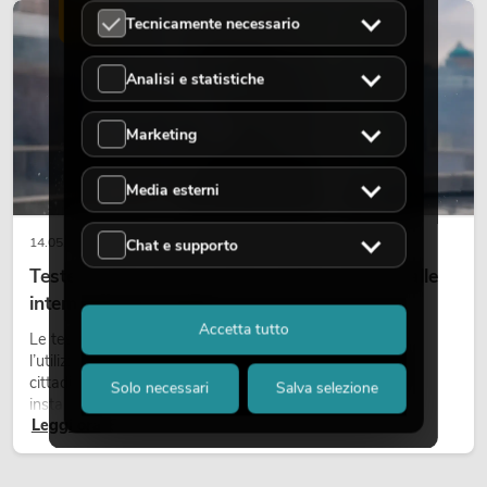
LUCE
Tecnicamente necessario
Analisi e statistiche
Marketing
Media esterni
14.05.2026
Chat e supporto
Teste mobili outdoor: teste mobili resistenti alle
intemperie per eventi
Accetta tutto
Le teste mobili outdoor sono proiettori motorizzati per
l’utilizzo all’aperto. Vengono impiegate in festival, feste
cittadine, concerti open-air, allestimenti architetturali e
Solo necessari
Salva selezione
installazioni temporanee all’esterno.
Leggi ora