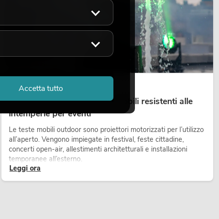
14.05.2026
Accetta tutto
Teste mobili outdoor: teste mobili resistenti alle
intemperie per eventi
Le teste mobili outdoor sono proiettori motorizzati per l’utilizzo
all’aperto. Vengono impiegate in festival, feste cittadine,
concerti open-air, allestimenti architetturali e installazioni
temporanee all’esterno.
Leggi ora