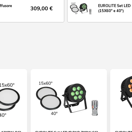
ffusore
EUROLITE Set LED I
309,00
€
(15X60° e 40°)