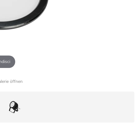
ndisci
alerie öffnen