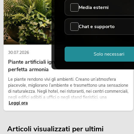
Media esterni
Chat e supporto
30.07.2026
Solo necessari
Piante artificiali ignifughe: sicurezza e design in
perfetta armonia
Le piante rendono vivi gli ambienti. Creano un’atmosfera
piacevole, migliorano l’ambiente e trasmettono una sensazione
di naturalezza. Negli hotel, nei ristoranti, nei centri commerciali,
negli edifici adibiti a uffici o negli stand fieristici, una
Leggi ora
vegetazione di alta qualità è ormai parte integrante dei
moderni progetti di arredamento.
Articoli visualizzati per ultimi