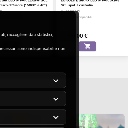
 Set LED IP PAR 12X9W SCL
EUROLITE Set 4x LED IP PAR 3x9W
disco diffusore (15X60° e 40°)
SCL spot + custodia
73
No. 20000845
a è di circa 4 sett.
solo pochi disponibili
, raccogliere dati statistici,
0
€
1.079,00
€
necessari sono indispensabili e non
LUCE