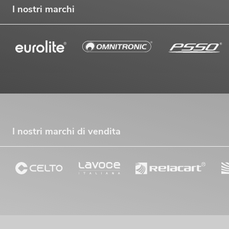
I nostri marchi
I nostri marchi di vendita