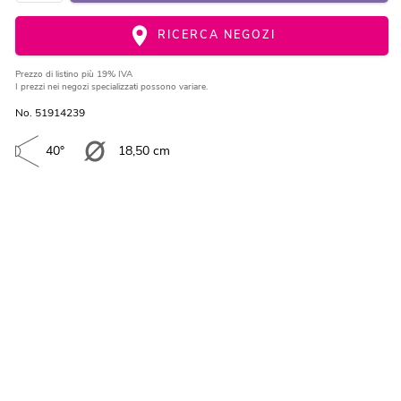
RICERCA NEGOZI
Prezzo di listino
più 19% IVA
I prezzi nei negozi specializzati possono variare.
No. 51914239
40°
18,50 cm