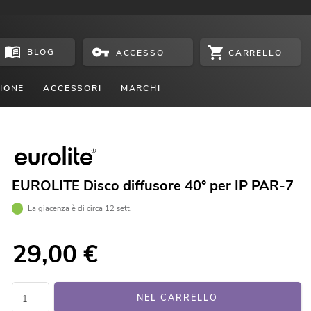
BLOG
CARRELLO
ACCESSO
IONE
ACCESSORI
MARCHI
EUROLITE Disco diffusore 40° per IP PAR-7
La giacenza è di circa 12 sett.
29,00
€
NEL CARRELLO