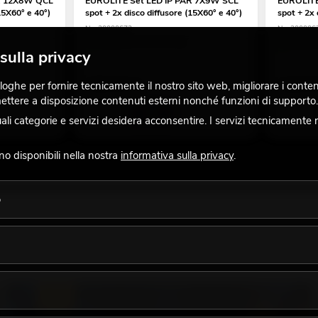
AR 12X8W QCL
EUROLITE Set LED IP PAR 7X9W SCL
EUROLITE
15X60° e 40°)
spot + 2x disco diffusore (15X60° e 40°)
spot + 2x 
No. 20000672
No. 200006
La giacenza è di circa 12 sett.
La giacenz
sulla privacy
ghe per fornire tecnicamente il nostro sito web, migliorare i contenuti
309,00
€
449,0
 mettere a disposizione contenuti esterni nonché funzioni di supporto.
 categorie e servizi desidera acconsentire. I servizi tecnicamente 
ono disponibili nella nostra
informativa sulla privacy
.
o
LUCE