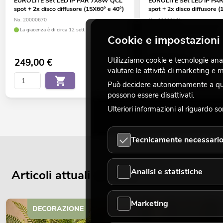
EUROLITE Set LED IP PAR 7X8W QCL
EUROLITE Set LED IP P
spot + 2x disco diffusore (15X60° e 40°)
spot + 2x disco diffusore (
No. 20000670
No. 20000671
La giacenza è di circa 12 sett.
La giacenza è di circa 4 sett.
Cookie e impostazioni 
Utilizziamo cookie e tecnologie analo
249,00
€
355,00
€
valutare le attività di marketing e
Può decidere autonomamente a quali
possono essere disattivati.
Ulteriori informazioni al riguardo s
Tecnicamente necessari
Analisi e statistiche
Articoli attuali del blog
Marketing
DECORAZIONE