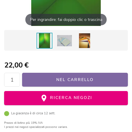
Per ingrandire: fai doppio clic o trascina
22,00
€
NEL CARRELLO
RICERCA NEGOZI
La giacenza è di circa 12 sett.
Prezzo di listino
più 19% IVA
I prezzi nei negozi specializzati possono variare.