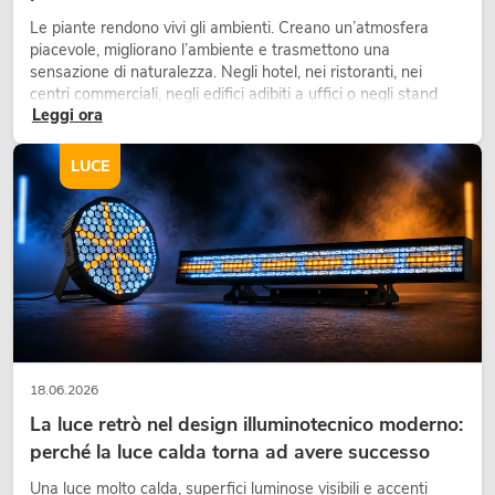
Le piante rendono vivi gli ambienti. Creano un’atmosfera
piacevole, migliorano l’ambiente e trasmettono una
sensazione di naturalezza. Negli hotel, nei ristoranti, nei
centri commerciali, negli edifici adibiti a uffici o negli stand
Leggi ora
fieristici, una vegetazione di alta qualità è ormai parte
integrante dei moderni progetti di arredamento.
LUCE
18.06.2026
La luce retrò nel design illuminotecnico moderno:
perché la luce calda torna ad avere successo
Una luce molto calda, superfici luminose visibili e accenti