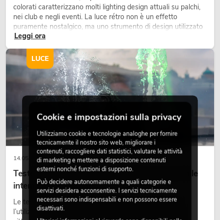
colorati caratterizzano molti lighting design attuali su palchi,
nei club e negli eventi. La luce rétro non è un effetto
puramente nostalgico, ma uno strumento di design utilizzato
Leggi ora
in modo consapevole: crea atmosfera, dona carattere alle
scene e può rendere più emozionali i setup LED tecnici.
LUCE
Cookie e impostazioni sulla privacy
Utilizziamo cookie e tecnologie analoghe per fornire
tecnicamente il nostro sito web, migliorare i
contenuti, raccogliere dati statistici, valutare le attività
14.05.2026
di marketing e mettere a disposizione contenuti
esterni nonché funzioni di supporto.
Teste mobili outdoor: teste mobili resistenti alle
Può decidere autonomamente a quali categorie e
intemperie per eventi
servizi desidera acconsentire. I servizi tecnicamente
necessari sono indispensabili e non possono essere
Le teste mobili outdoor sono proiettori motorizzati per
disattivati.
l’utilizzo all’aperto. Vengono impiegate in festival, feste