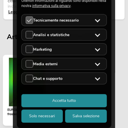
cittadine, concerti open-air, allestimenti architetturali e
Ulteriori informazioni al riguardo sono disponibili nella
nostra
informativa sulla privacy
.
installazioni temporanee all’esterno.
Leggi ora
Tecnicamente necessario
Analisi e statistiche
Articoli visualizzati per ultimi
Marketing
Media esterni
Chat e supporto
Accetta tutto
EUROLITE Dichro, green,
frosted, 165x132mm
Solo necessari
Salva selezione