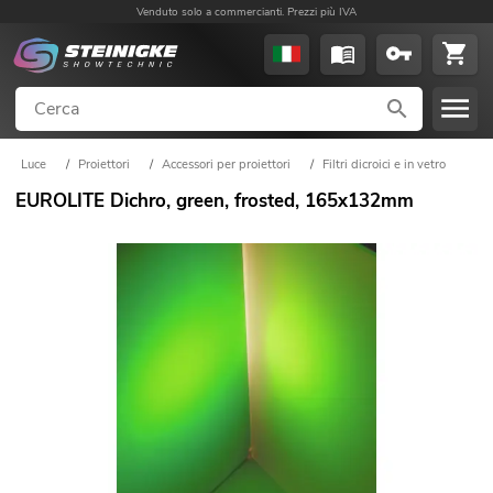
Venduto solo a commercianti. Prezzi più IVA
Luce
/
Proiettori
/
Accessori per proiettori
/
Filtri dicroici e in vetro
EUROLITE Dichro, green, frosted, 165x132mm