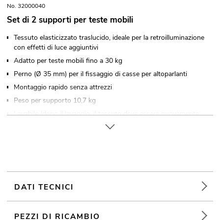
No. 32000040
Set di 2 supporti per teste mobili
Tessuto elasticizzato traslucido, ideale per la retroilluminazione
con effetti di luce aggiuntivi
Adatto per teste mobili fino a 30 kg
Perno (Ø 35 mm) per il fissaggio di casse per altoparlanti
Montaggio rapido senza attrezzi
Peso per supporto 10,7 kg
Lavabile (dopo il lavaggio, il tessuto deve essere nuovamente
sottoposto a trattamento ignifugo)
Resistente alle fiamme B1
Per campi di applicazione come, ad esempio,: Allestimenti per
fiere e negozi; matrimoni/Gala/Eventi
DATI TECNICI
EUROLITE Part 1 Stage Stand 100cm plates + bag
Disponibile in vari colori
PEZZI DI RICAMBIO