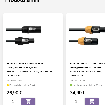
Prodotti simili
EUROLITE IP T-Con Cavo di
EUROLITE IP T-Con Cavo d
collegamento 3x1,5 3m
collegamento 3x1,5 5m
articoli in diverse varianti, lunghezze,
articoli in diverse varianti, 
dimensioni
dimensioni
No. 30247754
No. 30247758
Disponibile in circa 8 sett.
La giacenza è di circa 12 sett.
26,90
€
34,90
€