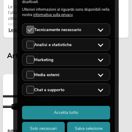
disattivati.
Le teste mobili outdoor sono proiettori motorizzati per
Ulteriori informazioni al riguardo sono disponibili nella
l’utilizzo all’aperto. Vengono impiegate in festival, feste
nostra
informativa sulla privacy
.
cittadine, concerti open-air, allestimenti architetturali e
installazioni temporanee all’esterno.
Tecnicamente necessario
Leggi ora
Analisi e statistiche
Articoli visualizzati per ultimi
Marketing
Media esterni
Chat e supporto
Accetta tutto
Solo necessari
Salva selezione
EUROLITE IP T-Con Cavo