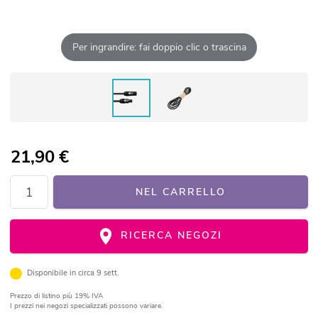
Per ingrandire: fai doppio clic o trascina
21,90
€
NEL CARRELLO
RICERCA NEGOZI
Disponibile in circa 9 sett.
Prezzo di listino
più 19% IVA
I prezzi nei negozi specializzati possono variare.