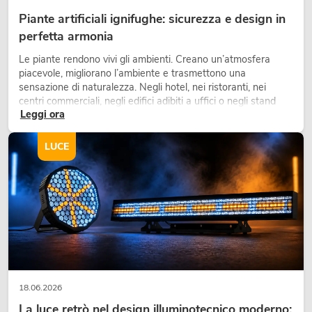
Piante artificiali ignifughe: sicurezza e design in
perfetta armonia
Le piante rendono vivi gli ambienti. Creano un’atmosfera
piacevole, migliorano l’ambiente e trasmettono una
sensazione di naturalezza. Negli hotel, nei ristoranti, nei
centri commerciali, negli edifici adibiti a uffici o negli stand
Leggi ora
fieristici, una vegetazione di alta qualità è ormai parte
integrante dei moderni progetti di arredamento.
LUCE
18.06.2026
La luce retrò nel design illuminotecnico moderno: