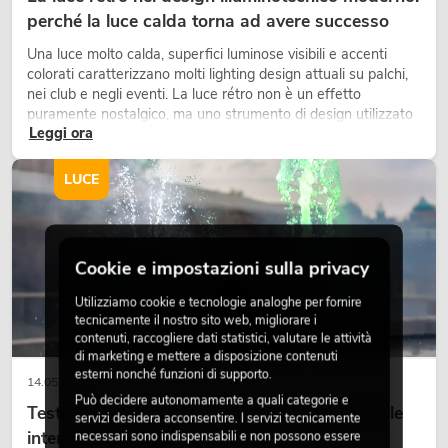
perché la luce calda torna ad avere successo
Una luce molto calda, superfici luminose visibili e accenti
colorati caratterizzano molti lighting design attuali su palchi,
nei club e negli eventi. La luce rétro non è un effetto
puramente nostalgico, ma uno strumento di design utilizzato
Leggi ora
in modo consapevole: crea atmosfera, dona carattere alle
scene e può rendere più emozionali i setup LED tecnici.
LUCE
Cookie e impostazioni sulla privacy
Utilizziamo cookie e tecnologie analoghe per fornire
tecnicamente il nostro sito web, migliorare i
contenuti, raccogliere dati statistici, valutare le attività
di marketing e mettere a disposizione contenuti
esterni nonché funzioni di supporto.
14.05.2026
Può decidere autonomamente a quali categorie e
Teste mobili outdoor: teste mobili resistenti alle
servizi desidera acconsentire. I servizi tecnicamente
intemperie per eventi
necessari sono indispensabili e non possono essere