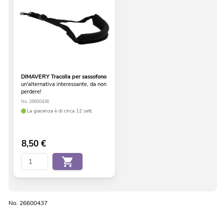
DIMAVERY Tracolla per sassofono
un'alternativa interessante, da non
perdere!
No. 26600436
La giacenza è di circa 12 sett.
8,50
€
No. 26600437