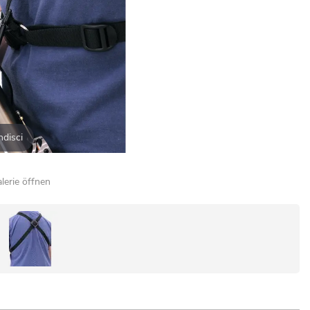
ndisci
alerie öffnen