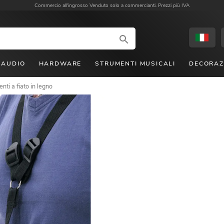
Commercio all'ingrosso
Venduto solo a commercianti. Prezzi più IVA
AUDIO
HARDWARE
STRUMENTI MUSICALI
DECORAZ
nti a fiato in legno