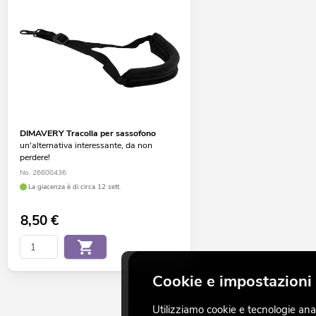
DIMAVERY Tracolla per sassofono
un'alternativa interessante, da non
perdere!
No. 26600436
La giacenza è di circa 12 sett.
8,50
€
Cookie e impostazioni 
Utilizziamo cookie e tecnologie analo