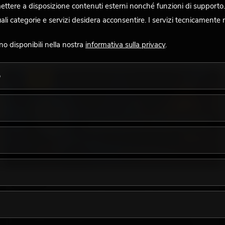
 mettere a disposizione contenuti esterni nonché funzioni di supporto.
 categorie e servizi desidera acconsentire. I servizi tecnicamente 
ono disponibili nella nostra
informativa sulla privacy
.
o
LUCE
18.06.2026
La luce retrò nel design illuminotecnico moderno:
perché la luce calda torna ad avere successo