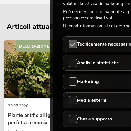
valutare le attività di marketing e
Può decidere autonomamente a quali
possono essere disattivati.
Articoli attuali del blog
Ulteriori informazioni al riguardo s
Tecnicamente necessari
DECORAZIONE
Analisi e statistiche
Marketing
Media esterni
30.07.2026
Piante artificiali ignifughe: sicurezza e design in
Chat e supporto
perfetta armonia