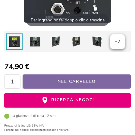
Per ingrandire: fai doppio clic o trascina
+7
74,90
€
NEL CARRELLO
RICERCA NEGOZI
La giacenza è di circa 12 sett.
Prezzo di listino
più 19% IVA
I prezzi nei negozi specializzati possono variare.