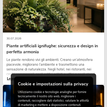
30.07.2026
Piante artificiali ignifughe: sicurezza e design in
perfetta armonia
Le piante rendono vivi gli ambienti. Creano un’atmosfera
piacevole, migliorano l’ambiente e trasmettono una
sensazione di naturalezza. Negli hotel, nei ristoranti, nei
centri commerciali, negli edifici adibiti a uffici o negli stand
Leggi ora
fieristici, una vegetazione di alta qualità è ormai parte
Cookie e impostazioni sulla privacy
integrante dei moderni progetti di arredamento.
LUCE
Utilizziamo cookie e tecnologie analoghe per fornire
tecnicamente il nostro sito web, migliorare i
contenuti, raccogliere dati statistici, valutare le attività
di marketing e mettere a disposizione contenuti