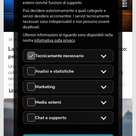
esterni nonché funzioni di supporto.
Può decidere autonomamente a quali categorie e
servizi desidera acconsentire. I servizi tecnicamente
necessari sono indispensabili e non possono essere
disattivati.
Ulteriori informazioni al riguardo sono disponibili nella
18.06.2026
nostra
informativa sulla privacy
.
La luce retrò nel design illuminotecnico moderno:
Tecnicamente necessario
perché la luce calda torna ad avere successo
Una luce molto calda, superfici luminose visibili e accenti
Analisi e statistiche
colorati caratterizzano molti lighting design attuali su palchi,
nei club e negli eventi. La luce rétro non è un effetto
puramente nostalgico, ma uno strumento di design utilizzato
Marketing
Leggi ora
in modo consapevole: crea atmosfera, dona carattere alle
scene e può rendere più emozionali i setup LED tecnici.
Media esterni
LUCE
Chat e supporto