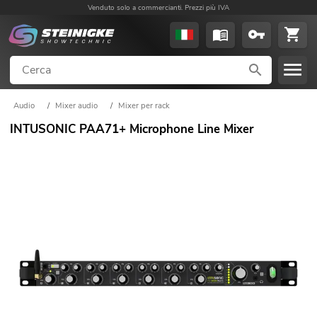
Venduto solo a commercianti. Prezzi più IVA
Audio
/
Mixer audio
/
Mixer per rack
INTUSONIC PAA71+ Microphone Line Mixer