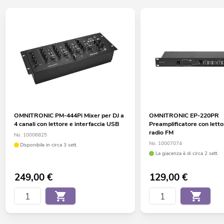
OMNITRONIC PM-444Pi Mixer per DJ a
OMNITRONIC EP-220PR
4 canali con lettore e interfaccia USB
Preamplificatore con lett
radio FM
No. 10006825
No. 10007074
Disponibile in circa 3 sett.
La giacenza è di circa 2 sett.
249,00
€
129,00
€