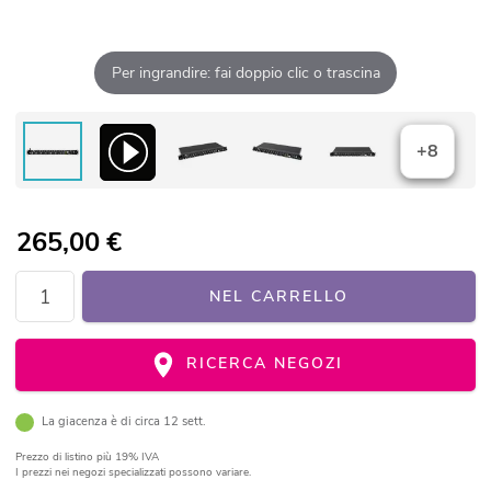
Per ingrandire: fai doppio clic o trascina
+8
265,00
€
NEL CARRELLO
RICERCA NEGOZI
La giacenza è di circa 12 sett.
Prezzo di listino
più 19% IVA
I prezzi nei negozi specializzati possono variare.