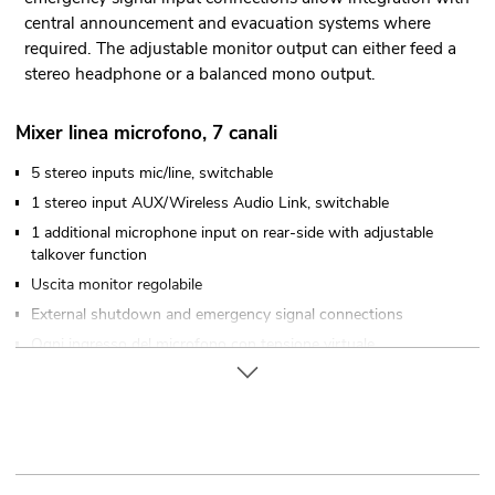
central announcement and evacuation systems where
required. The adjustable monitor output can either feed a
stereo headphone or a balanced mono output.
Mixer linea microfono, 7 canali
5 stereo inputs mic/line, switchable
1 stereo input AUX/Wireless Audio Link, switchable
1 additional microphone input on rear-side with adjustable
talkover function
Uscita monitor regolabile
External shutdown and emergency signal connections
Ogni ingresso del microfono con tensione virtuale
commutabile (12 V)
Controllabile via LINKOUSTIC 4.2 Wireless Audio Link
Montaggio su rack (19") 48,3 cm
Per maggiori informazioni su questo prodotto, consultare
"Download" nella scheda tecnica