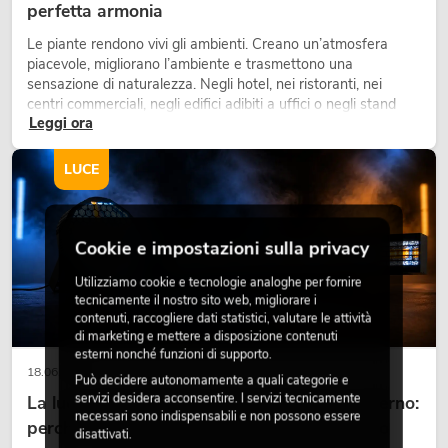
perfetta armonia
Le piante rendono vivi gli ambienti. Creano un’atmosfera
piacevole, migliorano l’ambiente e trasmettono una
sensazione di naturalezza. Negli hotel, nei ristoranti, nei
centri commerciali, negli edifici adibiti a uffici o negli stand
Leggi ora
fieristici, una vegetazione di alta qualità è ormai parte
integrante dei moderni progetti di arredamento.
LUCE
Cookie e impostazioni sulla privacy
Utilizziamo cookie e tecnologie analoghe per fornire
tecnicamente il nostro sito web, migliorare i
contenuti, raccogliere dati statistici, valutare le attività
di marketing e mettere a disposizione contenuti
esterni nonché funzioni di supporto.
18.06.2026
Può decidere autonomamente a quali categorie e
servizi desidera acconsentire. I servizi tecnicamente
La luce retrò nel design illuminotecnico moderno:
necessari sono indispensabili e non possono essere
perché la luce calda torna ad avere successo
disattivati.