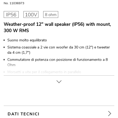
No. 11036973
Weather-proof 12" wall speaker (IP56) with mount,
300 W RMS
Suono molto equilibrato
Sistema coassiale a 2 vie con woofer da 30 cm (12") e tweeter
da 4 cm (1,7")
Commutatore di potenza con posizione di funzionamento a 8
Ohm
Morsetti a vite per il collegamento in parallelo
Con Staffa di montaggio
Grigio Alluminio grille with Schiuma acustica
Adatto per uso esterno IP56
Per campi di applicazione come, ad esempio,: Installazione;
centri sportivipalestre; Sala polifunzionale
DATI TECNICI