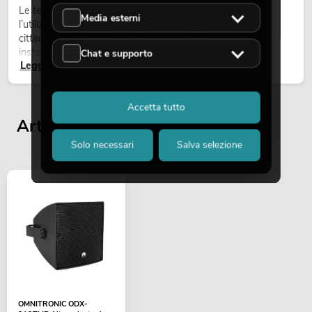
Le teste mobili outdoor sono proiettori motorizzati per
Media esterni
l’utilizzo all’aperto. Vengono impiegate in festival, feste
cittadine, concerti open-air, allestimenti architetturali e
installazioni temporanee all’esterno.
Chat e supporto
Leggi ora
Accetta tutto
Articoli visualizzati per ultimi
Solo necessari
Salva selezione
OMNITRONIC ODX-