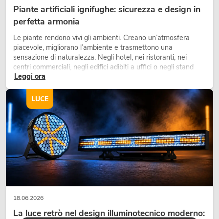
Piante artificiali ignifughe: sicurezza e design in
perfetta armonia
Le piante rendono vivi gli ambienti. Creano un’atmosfera
piacevole, migliorano l’ambiente e trasmettono una
sensazione di naturalezza. Negli hotel, nei ristoranti, nei
centri commerciali, negli edifici adibiti a uffici o negli stand
Leggi ora
fieristici, una vegetazione di alta qualità è ormai parte
integrante dei moderni progetti di arredamento.
LUCE
18.06.2026
La luce retrò nel design illuminotecnico moderno: