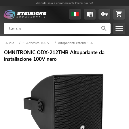
Venduto solo a commercianti. Prezzi più IVA
Audio
/
ELA tecnica 100 V
/
Altoparlanti esterni ELA
OMNITRONIC ODX-212TMB Altoparlante da
installazione 100V nero