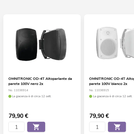
OMNITRONIC OD-4T Altoparlante da
OMNITRONIC OD-4T Altop
parete 100V nero 2x
parete 100V bianco 2x
No. 11036914
No. 11036915
La giacenza è di circa 12 sett.
La giacenza è di circa 12 sett.
79,90
€
79,90
€