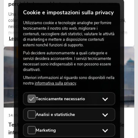
perché la luce calda torna ad avere successo
Cookie e impostazioni sulla privacy
Una luce molto calda, superfici luminose visibili e accenti
colorati caratterizzano molti lighting design attuali su palchi,
Utilizziamo cookie e tecnologie analoghe per fornire
nei club e negli eventi. La luce rétro non è un effetto
tecnicamente il nostro sito web, migliorare i
puramente nostalgico, ma uno strumento di design utilizzato
contenuti, raccogliere dati statistici, valutare le attività
Leggi ora
in modo consapevole: crea atmosfera, dona carattere alle
di marketing e mettere a disposizione contenuti
scene e può rendere più emozionali i setup LED tecnici.
esterni nonché funzioni di supporto.
LUCE
Può decidere autonomamente a quali categorie e
servizi desidera acconsentire. I servizi tecnicamente
necessari sono indispensabili e non possono essere
disattivati.
Ulteriori informazioni al riguardo sono disponibili nella
nostra
informativa sulla privacy
.
Tecnicamente necessario
Analisi e statistiche
14.05.2026
Teste mobili outdoor: teste mobili resistenti alle
Marketing
intemperie per eventi