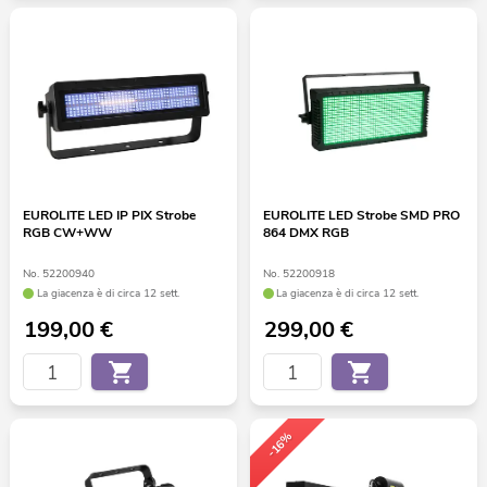
EUROLITE LED IP PIX Strobe
EUROLITE LED Strobe SMD PRO
RGB CW+WW
864 DMX RGB
No. 52200940
No. 52200918
La giacenza è di circa 12 sett.
La giacenza è di circa 12 sett.
199,00
€
299,00
€
-16%