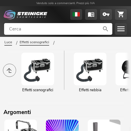
Venduto solo a commercianti. Prezzi più IVA
Luce
/
Effetti scenografici
/
Effetti scenografici
Effetti nebbia
Effetti
Argomenti