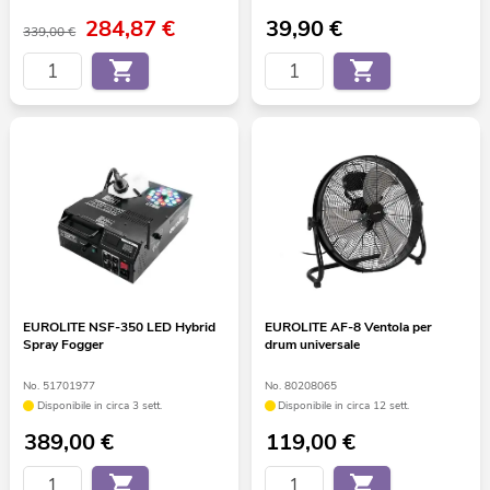
284,87
€
39,90
€
339,00 €
EUROLITE NSF-350 LED Hybrid
EUROLITE AF-8 Ventola per
Spray Fogger
drum universale
No. 51701977
No. 80208065
Disponibile in circa 3 sett.
Disponibile in circa 12 sett.
389,00
€
119,00
€