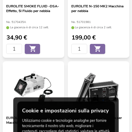
EUROLITE SMOKE FLUID -DSA-
EUROLITE N-150 MK2 Macchina
Effetto, 5l Fluido per nebbia
per nebbia
No. 5170435A
No. 51701981
La giacenza è di circa 12 sett.
La giacenza è di circa 2 sett.
34,90
€
199,00
€
Cookie e impostazioni sulla privacy
EUROLITE NH-30 MK2 DMX
EUROLITE NH-20 Macchina per
Utilizziamo cookie e tecnologie analoghe per fornire
Macchina per nebbia e foschia
nebbia e foschia da tour
tecnicamente il nostro sito web, migliorare i
contenuti, raccogliere dati statistici, valutare le attività