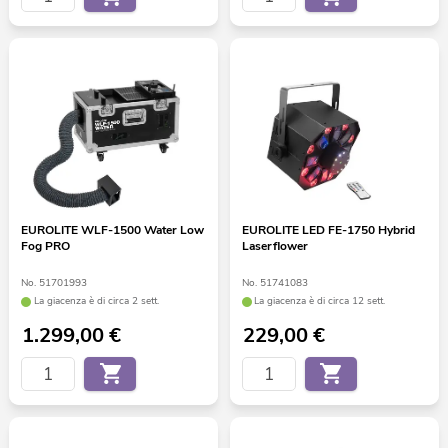
EUROLITE WLF-1500 Water Low
EUROLITE LED FE-1750 Hybrid
Fog PRO
Laserflower
No. 51701993
No. 51741083
La giacenza è di circa 2 sett.
La giacenza è di circa 12 sett.
1.299,00
€
229,00
€