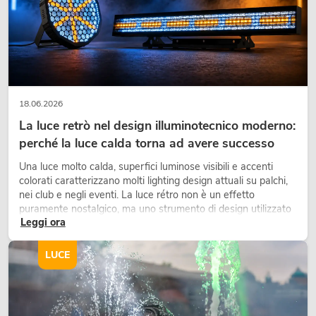
18.06.2026
La luce retrò nel design illuminotecnico moderno:
perché la luce calda torna ad avere successo
Una luce molto calda, superfici luminose visibili e accenti
colorati caratterizzano molti lighting design attuali su palchi,
nei club e negli eventi. La luce rétro non è un effetto
puramente nostalgico, ma uno strumento di design utilizzato
Leggi ora
in modo consapevole: crea atmosfera, dona carattere alle
scene e può rendere più emozionali i setup LED tecnici.
LUCE