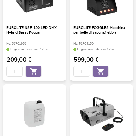
EUROLITE NSF-100 LED DMX
EUROLITE FOGGLES Macchina
Hybrid Spray Fogger
per bolle di sapone/nebbia
No. 51701961
No. 51705160
La giacenza è di circa 12 sett.
La giacenza è di circa 12 sett.
209,00
€
599,00
€