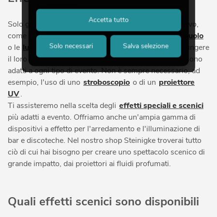
Accetta tutto
Solo grazie a ottimi effetti scenici per spettacoli dal vivo,
come l'illuminazione del palcoscenico, la
nebbia al suolo
Solo necessari
Salva selezione
o le
luci effetto strobo
, gli spettacoli possono raggiungere
il loro massimo impatto. Tuttavia, non tutti gli effetti sono
adatti a ogni tipo di evento. Non è sempre necessario, ad
esempio, l'uso di uno
stroboscopio
o di un
proiettore
UV
.
Ti assisteremo nella scelta degli
effetti speciali e scenici
più adatti a evento. Offriamo anche un'ampia gamma di
dispositivi a effetto per l'arredamento e l'illuminazione di
bar e discoteche. Nel nostro shop Steinigke troverai tutto
ciò di cui hai bisogno per creare uno spettacolo scenico di
grande impatto, dai proiettori ai fluidi profumati.
Quali effetti scenici sono disponibili