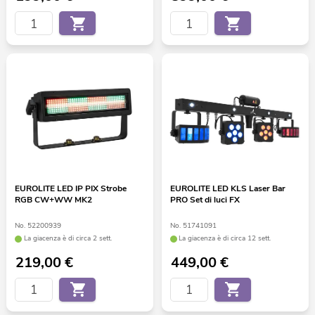
EUROLITE LED IP PIX Strobe
EUROLITE LED KLS Laser Bar
RGB CW+WW MK2
PRO Set di luci FX
No. 52200939
No. 51741091
La giacenza è di circa 2 sett.
La giacenza è di circa 12 sett.
219,00
€
449,00
€