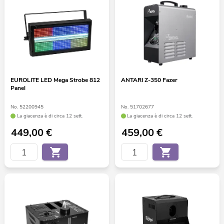
EUROLITE LED Mega Strobe 812
ANTARI Z-350 Fazer
Panel
No. 52200945
No. 51702677
La giacenza è di circa 12 sett.
La giacenza è di circa 12 sett.
449,00
€
459,00
€