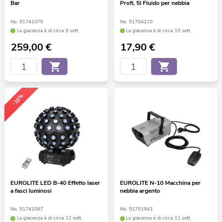
Bar
Profi, 5l Fluido per nebbia
No. 51741075
No. 51704210
La giacenza è di circa 9 sett.
La giacenza è di circa 10 sett.
259,00
€
17,90
€
-16%
EUROLITE LED B-40 Effetto laser
EUROLITE N-10 Macchina per
a fasci luminosi
nebbia argento
No. 51741087
No. 51701943
La giacenza è di circa 12 sett.
La giacenza è di circa 11 sett.