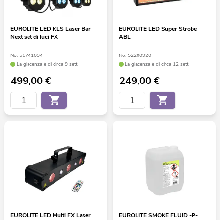
EUROLITE LED KLS Laser Bar
EUROLITE LED Super Strobe
Next set di luci FX
ABL
No. 51741094
No. 52200920
La giacenza è di circa 9 sett.
La giacenza è di circa 12 sett.
499,00
€
249,00
€
EUROLITE LED Multi FX Laser
EUROLITE SMOKE FLUID -P-