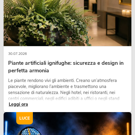
30.07.2026
Piante artificiali ignifughe: sicurezza e design in
perfetta armonia
Le piante rendono vivi gli ambienti. Creano un’atmosfera
piacevole, migliorano l’ambiente e trasmettono una
sensazione di naturalezza. Negli hotel, nei ristoranti, nei
centri commerciali, negli edifici adibiti a uffici o negli stand
Leggi ora
fieristici, una vegetazione di alta qualità è ormai parte
integrante dei moderni progetti di arredamento.
LUCE