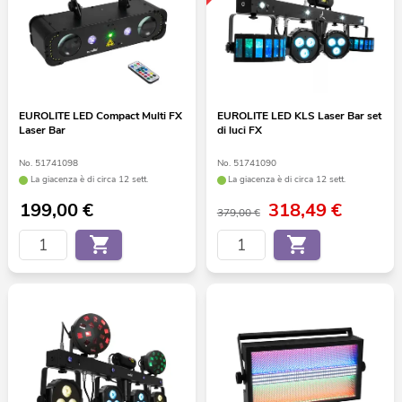
EUROLITE LED Compact Multi FX
EUROLITE LED KLS Laser Bar set
Laser Bar
di luci FX
No. 51741098
No. 51741090
La giacenza è di circa 12 sett.
La giacenza è di circa 12 sett.
199,00
€
318,49
€
379,00 €