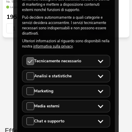
No. 51701948
No. 51701951
di marketing e mettere a disposizione contenuti
La giacenza è di circa 12 sett.
La giacenza è di circa 12 sett.
esterni nonché funzioni di supporto.
195,00
€
399,00
€
Può decidere autonomamente a quali categorie e
servizi desidera acconsentire. I servizi tecnicamente
necessari sono indispensabili e non possono essere
disattivati.
Ulteriori informazioni al riguardo sono disponibili nella
nostra
informativa sulla privacy
.
30 da 654
Tecnicamente necessario
Mostra di più
Analisi e statistiche
Marketing
Media esterni
Chat e supporto
Effetti scenici