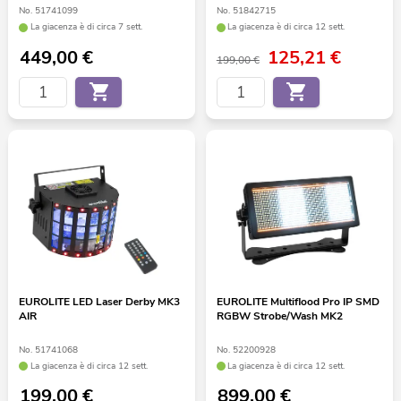
No. 51741099
No. 51842715
La giacenza è di circa 7 sett.
La giacenza è di circa 12 sett.
449,00
€
125,21
€
199,00 €
EUROLITE LED Laser Derby MK3
EUROLITE Multiflood Pro IP SMD
AIR
RGBW Strobe/Wash MK2
No. 51741068
No. 52200928
La giacenza è di circa 12 sett.
La giacenza è di circa 12 sett.
199,00
€
899,00
€