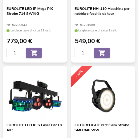
EUROLITE LED IP Mega PIX
EUROLITE NH-110 Macchina per
Strobe 714 SWING
nebbia e foschia da tour
No. 52200943
No. 51701989
La giacenza è di circa 12 sett.
La giacenza è di circa 2 sett.
779,00
€
549,00
€
-37%
EUROLITE LED KLS Laser Bar FX
FUTURELIGHT PRO Slim Strobe
AIR
SMD 840 WW