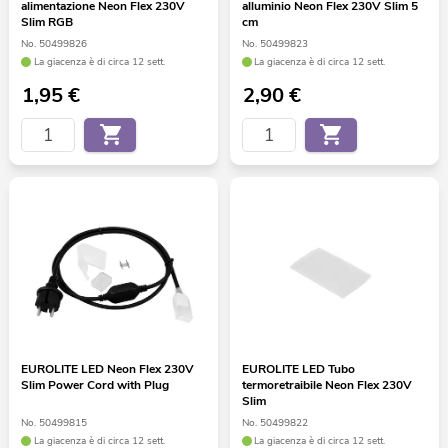
alimentazione Neon Flex 230V
alluminio Neon Flex 230V Slim 5
Slim RGB
cm
No. 50499826
No. 50499823
La giacenza è di circa 12 sett.
La giacenza è di circa 12 sett.
1,95
€
2,90
€
EUROLITE LED Neon Flex 230V
EUROLITE LED Tubo
Slim Power Cord with Plug
termoretraibile Neon Flex 230V
Slim
No. 50499815
No. 50499822
La giacenza è di circa 12 sett.
La giacenza è di circa 12 sett.