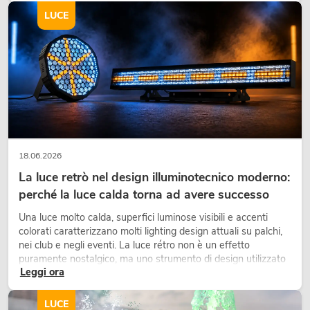
LUCE
18.06.2026
La luce retrò nel design illuminotecnico moderno:
perché la luce calda torna ad avere successo
Una luce molto calda, superfici luminose visibili e accenti
colorati caratterizzano molti lighting design attuali su palchi,
nei club e negli eventi. La luce rétro non è un effetto
puramente nostalgico, ma uno strumento di design utilizzato
Leggi ora
in modo consapevole: crea atmosfera, dona carattere alle
scene e può rendere più emozionali i setup LED tecnici.
LUCE