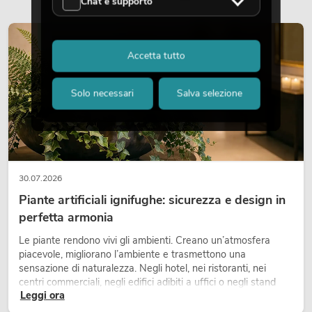
Chat e supporto
DECORAZIONE
Accetta tutto
Solo necessari
Salva selezione
30.07.2026
Piante artificiali ignifughe: sicurezza e design in
perfetta armonia
Le piante rendono vivi gli ambienti. Creano un’atmosfera
piacevole, migliorano l’ambiente e trasmettono una
sensazione di naturalezza. Negli hotel, nei ristoranti, nei
centri commerciali, negli edifici adibiti a uffici o negli stand
Leggi ora
fieristici, una vegetazione di alta qualità è ormai parte
integrante dei moderni progetti di arredamento.