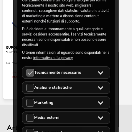
tecnicamente il nostro sito web, migliorare i
contenuti, raccogliere dati statistici, valutare le attività
di marketing e mettere a disposizione contenuti
esterni nonché funzioni di supporto.
Può decidere autonomamente a quali categorie e
servizi desidera acconsentire. I servizi tecnicamente
necessari sono indispensabili e non possono essere
disattivati.
EUROLITE LED Neon Flex 230V
Slim blue 100cm
Ulteriori informazioni al riguardo sono disponibili nella
nostra
informativa sulla privacy
.
No. 50499804
Tecnicamente necessario
L'articolo non è più disponibile.
Informazioni e pezzi di ricambio
sono ancora disponibili.
Analisi e statistiche
Marketing
Media esterni
Articoli attuali del blog