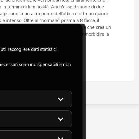
 1° su entrambe le versioni, si nota chiaramente che il
in termini di luminosità. Anch'esso dispone di due
 agiscono in un altro punto dell'ottica e offrono quindi
o e intenso. Oltre al “normale” prisma a 8 facce, il
e di uno straordinario prisma a nido d'ape che crea un
nte. Anche con il Beamlight è possibile ammorbidire la
ro frost.
, raccogliere dati statistici,
necessari sono indispensabili e non
Prezzo
Disponibilità