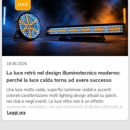
LUCE
18.06.2026
La luce retrò nel design illuminotecnico moderno:
perché la luce calda torna ad avere successo
Una luce molto calda, superfici luminose visibili e accenti
colorati caratterizzano molti lighting design attuali su palchi,
nei club e negli eventi. La luce rétro non è un effetto
puramente nostalgico, ma uno strumento di design utilizzato in
Leggi ora
modo consapevole: crea atmosfera, dona carattere alle scene
e può rendere più emozionali i setup LED tecnici.