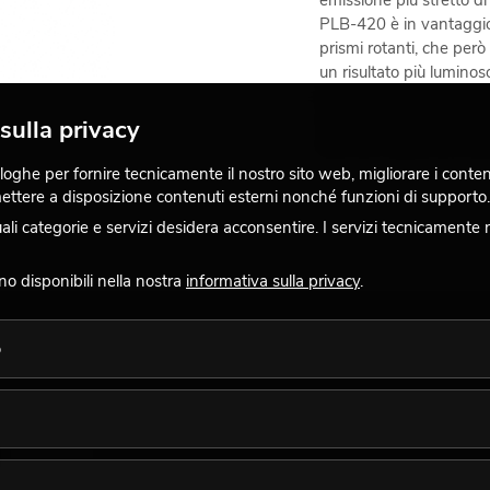
emissione più stretto di
PLB-420 è in vantaggio 
prismi rotanti, che però
un risultato più luminos
proiettore dispone anch
effetto ottico interessa
sulla privacy
luce con l'aiuto di un filt
ghe per fornire tecnicamente il nostro sito web, migliorare i contenuti
 mettere a disposizione contenuti esterni nonché funzioni di supporto.
 categorie e servizi desidera acconsentire. I servizi tecnicamente 
ono disponibili nella nostra
informativa sulla privacy
.
Ambito di utilizzo
Colori
Fixtures disponibili per
o