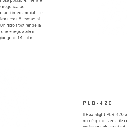
nosa possibile, mentre
 omogenea per
otanti intercambiabili e
prisma crea 8 immagini
Un filtro frost rende la
ione è regolabile in
ggiungono 14 colori
PLB-420
Il Beamlight PLB-420 è i
non è quindi versatile co