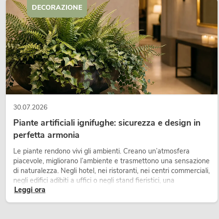
DECORAZIONE
30.07.2026
Piante artificiali ignifughe: sicurezza e design in
perfetta armonia
Le piante rendono vivi gli ambienti. Creano un’atmosfera
piacevole, migliorano l’ambiente e trasmettono una sensazione
di naturalezza. Negli hotel, nei ristoranti, nei centri commerciali,
negli edifici adibiti a uffici o negli stand fieristici, una
Leggi ora
vegetazione di alta qualità è ormai parte integrante dei
moderni progetti di arredamento.