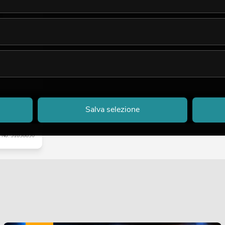
oving Head
Salva selezione
No. 51838830