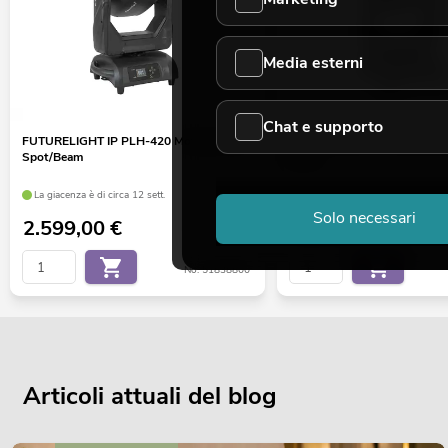
Media esterni
Chat e supporto
FUTURELIGHT IP PLH-420 Moving Head
FUTURELIGHT IP PLB-420 M
Spot/Beam
Beam
La giacenza è di circa 12 sett.
La giacenza è di circa 4 sett.
Solo necessari
2.599,00
€
2.299,00
€
No. 51838800
Articoli attuali del blog