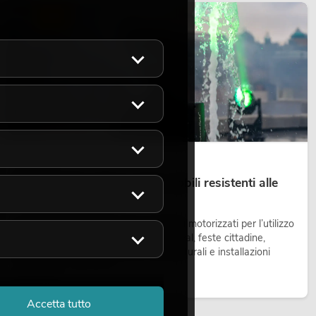
LUCE
14.05.2026
Teste mobili outdoor: teste mobili resistenti alle
intemperie per eventi
Le teste mobili outdoor sono proiettori motorizzati per l’utilizzo
all’aperto. Vengono impiegate in festival, feste cittadine,
concerti open-air, allestimenti architetturali e installazioni
temporanee all’esterno.
Leggi ora
Accetta tutto