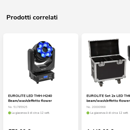
Prodotti correlati
EUROLITE LED TMH-H240
EUROLITE Set 2x LED T
Beam/wash/effetto flower
beam/wash/effetto flower
No. 51785925
No. 20000968
La giacenza è di circa 12 sett.
La giacenza è di circa 12 sett.