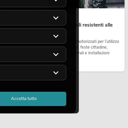
14.05.2026
Teste mobili outdoor: teste mobili resistenti alle
intemperie per eventi
Le teste mobili outdoor sono proiettori motorizzati per l’utilizzo
all’aperto. Vengono impiegate in festival, feste cittadine,
concerti open-air, allestimenti architetturali e installazioni
temporanee all’esterno.
Leggi ora
Accetta tutto