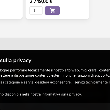
2.749,00
€
sulla privacy
ghe per fornire tecnicamente il nostro sito web, migliorare i contenuti
LUCE
 mettere a disposizione contenuti esterni nonché funzioni di supporto.
 categorie e servizi desidera acconsentire. I servizi tecnicamente 
ono disponibili nella nostra
informativa sulla privacy
.
o