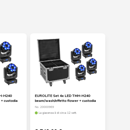
MH-H240
EUROLITE Set 4x LED TMH-H240
 + custodia
beam/wash/effetto flower + custodia
No. 20000969
La giacenza è di circa 12 sett.