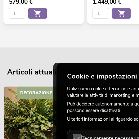
579,00
€
1.449,00
€
Articoli attuali del blog
Cookie e impostazioni 
Utilizziamo cookie e tecnologie analo
DECORAZIONE
valutare le attività di marketing e
Può decidere autonomamente a quali
possono essere disattivati.
Ulteriori informazioni al riguardo s
Tecnicamente necessari