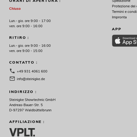
Spedizione
ORARI DI APERTURA :
Protezione dei 
Chiuso
Termini e condi
Impronta
Lun.- gio. ore 9:00 - 17:00
ven. ore 9:00 - 16:00
APP
RITIRO :
Lun.- gio. ore 9:00 - 16:00
ven. ore 9:00 - 15:00
CONTATTO :
+49 931 4061 600
info@steinigke.de
INDIRIZZO :
Steinigke Showtechnic GmbH
Andreas-Bauer-Str. 5
D-97297 Waldbüttelbrunn
AFFILIAZIONE :