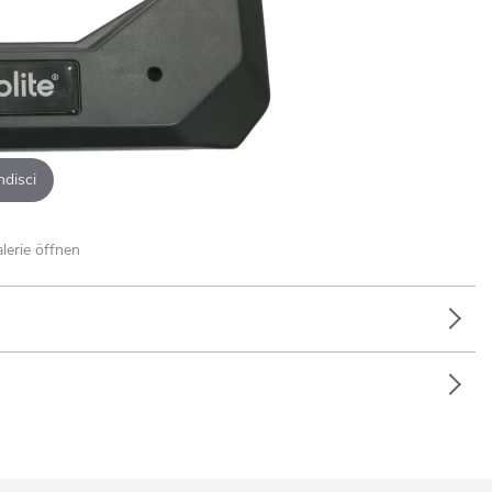
ndisci
alerie öffnen