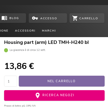
BLOG
CARRELLO
ACCESSO
IONE
ACCESSORI
MARCHI
Housing part (arm) LED TMH-H240 bl
La giacenza è di circa 12 sett.
13,86
€
NEL CARRELLO
RICERCA NEGOZI
Prezzo di listino
più 19% IVA