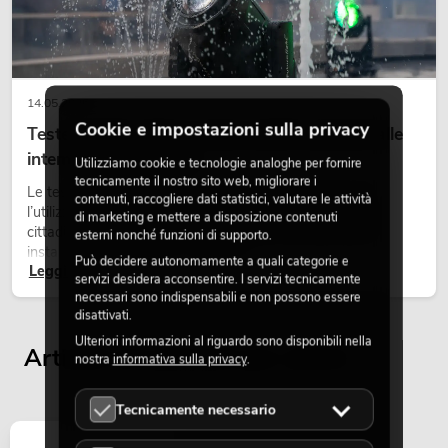
14.05.2026
Cookie e impostazioni sulla privacy
Teste mobili outdoor: teste mobili resistenti alle
OMNITRONIC PAS MK3 Performer Set
intemperie per eventi
Articolo non disponibile
No. 20000745
Utilizziamo cookie e tecnologie analoghe per fornire
tecnicamente il nostro sito web, migliorare i
Le teste mobili outdoor sono proiettori motorizzati per
contenuti, raccogliere dati statistici, valutare le attività
l’utilizzo all’aperto. Vengono impiegate in festival, feste
di marketing e mettere a disposizione contenuti
cittadine, concerti open-air, allestimenti architetturali e
esterni nonché funzioni di supporto.
installazioni temporanee all’esterno.
Può decidere autonomamente a quali categorie e
Leggi ora
servizi desidera acconsentire. I servizi tecnicamente
necessari sono indispensabili e non possono essere
disattivati.
Ulteriori informazioni al riguardo sono disponibili nella
Articoli visualizzati per ultimi
nostra
informativa sulla privacy
.
Tecnicamente necessario