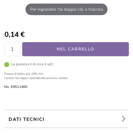
Per ingrandire: fai doppio clic o trascina
0,14
€
NEL CARRELLO
La giacenza è di circa 4 sett.
Prezzo di listino
più 19% IVA
I prezzi nei negozi specializzati possono variare.
No. E6511460
DATI TECNICI