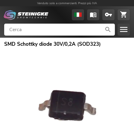
Venduto solo a commercianti. Prezzi più IVA
SMD Schottky diode 30V/0,2A (SOD323)