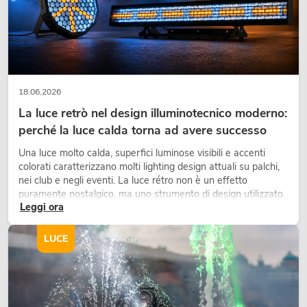
PSSO PA Set PRO M MK2
Articolo non disponibile
No. 20000457
18.06.2026
La luce retrò nel design illuminotecnico moderno:
perché la luce calda torna ad avere successo
Una luce molto calda, superfici luminose visibili e accenti
colorati caratterizzano molti lighting design attuali su palchi,
nei club e negli eventi. La luce rétro non è un effetto
puramente nostalgico, ma uno strumento di design utilizzato
Leggi ora
in modo consapevole: crea atmosfera, dona carattere alle
PSSO PA Set PRO L MK2
scene e può rendere più emozionali i setup LED tecnici.
Articolo non disponibile
No. 20000458
LUCE