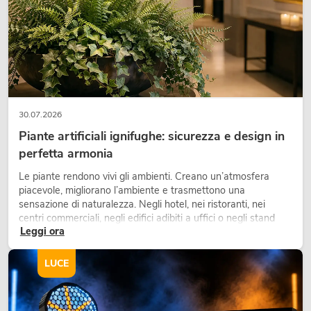
30.07.2026
Piante artificiali ignifughe: sicurezza e design in
perfetta armonia
PSSO PA Set PRO S MK2
Le piante rendono vivi gli ambienti. Creano un’atmosfera
Articolo non disponibile
No. 20000456
piacevole, migliorano l’ambiente e trasmettono una
sensazione di naturalezza. Negli hotel, nei ristoranti, nei
centri commerciali, negli edifici adibiti a uffici o negli stand
Leggi ora
fieristici, una vegetazione di alta qualità è ormai parte
integrante dei moderni progetti di arredamento.
LUCE