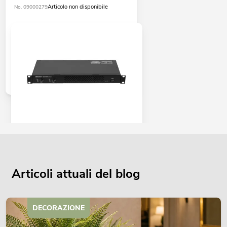
Articolo non disponibile
No. 09000279
OMNITRONIC XDA-1002 amplificatore
di classe D
No. 10451635
La giacenza è di circa 12 sett.
Articoli attuali del blog
345,00
€
DECORAZIONE