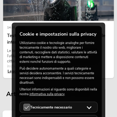
PSSO PA Set PRO M MK2
Articolo non disponibile
No. 20000457
14.05.2026
Cookie e impostazioni sulla privacy
Teste mobili outdoor: teste mobili resistenti alle
intemperie per eventi
Utilizziamo cookie e tecnologie analoghe per fornire
tecnicamente il nostro sito web, migliorare i
Le teste mobili outdoor sono proiettori motorizzati per
contenuti, raccogliere dati statistici, valutare le attività
l’utilizzo all’aperto. Vengono impiegate in festival, feste
di marketing e mettere a disposizione contenuti
cittadine, concerti open-air, allestimenti architetturali e
esterni nonché funzioni di supporto.
installazioni temporanee all’esterno.
Può decidere autonomamente a quali categorie e
Leggi ora
servizi desidera acconsentire. I servizi tecnicamente
PSSO PA Set PRO L MK2
necessari sono indispensabili e non possono essere
disattivati.
Articolo non disponibile
No. 20000458
Ulteriori informazioni al riguardo sono disponibili nella
Articoli visualizzati per ultimi
nostra
informativa sulla privacy
.
Tecnicamente necessario