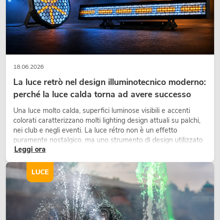
18.06.2026
La luce retrò nel design illuminotecnico moderno:
perché la luce calda torna ad avere successo
PSSO PA Set PRO S MK2
Una luce molto calda, superfici luminose visibili e accenti
Articolo non disponibile
No. 20000456
colorati caratterizzano molti lighting design attuali su palchi,
nei club e negli eventi. La luce rétro non è un effetto
puramente nostalgico, ma uno strumento di design utilizzato
Leggi ora
in modo consapevole: crea atmosfera, dona carattere alle
scene e può rendere più emozionali i setup LED tecnici.
LUCE