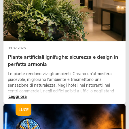
30.07.2026
Piante artificiali ignifughe: sicurezza e design in
perfetta armonia
OMNITRONIC XDA-2402 amplificatore
di classe D
Le piante rendono vivi gli ambienti. Creano un’atmosfera
piacevole, migliorano l’ambiente e trasmettono una
No. 10451636
sensazione di naturalezza. Negli hotel, nei ristoranti, nei
La giacenza è di circa 12 sett.
centri commerciali, negli edifici adibiti a uffici o negli stand
Leggi ora
fieristici, una vegetazione di alta qualità è ormai parte
integrante dei moderni progetti di arredamento.
549,00
€
LUCE