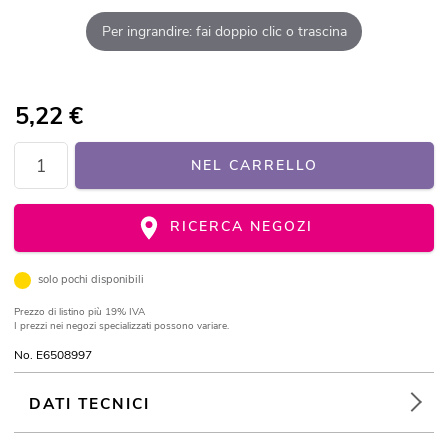
Per ingrandire: fai doppio clic o trascina
5,22
€
NEL CARRELLO
RICERCA NEGOZI
solo pochi disponibili
Prezzo di listino
più 19% IVA
I prezzi nei negozi specializzati possono variare.
No. E6508997
DATI TECNICI