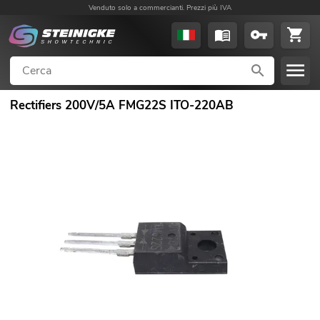
Venduto solo a commercianti. Prezzi più IVA
Rectifiers 200V/5A FMG22S ITO-220AB