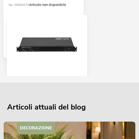
Articolo non disponibile
No. 09000279
OMNITRONIC XDA-1002 amplificatore
di classe D
No. 10451635
La giacenza è di circa 12 sett.
Articoli attuali del blog
345,00
€
DECORAZIONE