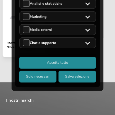
Analisi e statistiche
Marketing
Media esterni
OMNITRONIC PAS MK3 Performer Set
Articolo non disponibile
No. 20000745
Chat e supporto
Rectifiers 200V/5A
FMG22S ITO-220AB
Accetta tutto
Solo necessari
Salva selezione
I nostri marchi