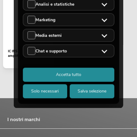
Analisi e statistiche
Marketing
Media esterni
PSSO PA Set PRO M MK2
Chat e supporto
IC IRS 2092 SPBF Class D
Articolo non disponibile
No. 20000457
amplifier
Accetta tutto
Solo necessari
Salva selezione
I nostri marchi
PSSO PA Set PRO L MK2
Articolo non disponibile
No. 20000458