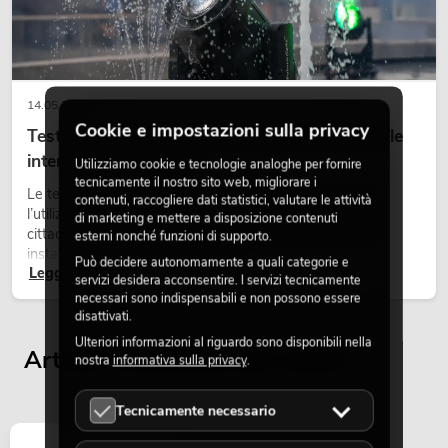
549,00
€
14.05.2026
Cookie e impostazioni sulla privacy
Teste mobili outdoor: teste mobili resistenti alle
intemperie per eventi
Utilizziamo cookie e tecnologie analoghe per fornire
tecnicamente il nostro sito web, migliorare i
Le teste mobili outdoor sono proiettori motorizzati per
contenuti, raccogliere dati statistici, valutare le attività
l’utilizzo all’aperto. Vengono impiegate in festival, feste
di marketing e mettere a disposizione contenuti
cittadine, concerti open-air, allestimenti architetturali e
esterni nonché funzioni di supporto.
installazioni temporanee all’esterno.
Può decidere autonomamente a quali categorie e
Leggi ora
servizi desidera acconsentire. I servizi tecnicamente
necessari sono indispensabili e non possono essere
disattivati.
PSSO PA Set PRO S MK2
Ulteriori informazioni al riguardo sono disponibili nella
Articolo non disponibile
Articoli visualizzati per ultimi
No. 20000456
nostra
informativa sulla privacy
.
Tecnicamente necessario