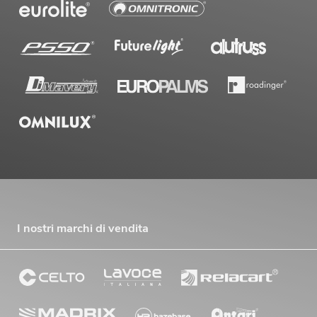
OMNITRONIC PAS MK3 Performer Set
Articolo non disponibile
No. 20000745
I nostri marchi di vendita