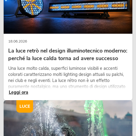
345,00
€
18.06.2026
La luce retrò nel design illuminotecnico moderno:
perché la luce calda torna ad avere successo
Una luce molto calda, superfici luminose visibili e accenti
colorati caratterizzano molti lighting design attuali su palchi,
nei club e negli eventi. La luce rétro non è un effetto
puramente nostalgico, ma uno strumento di design utilizzato
Leggi ora
in modo consapevole: crea atmosfera, dona carattere alle
scene e può rendere più emozionali i setup LED tecnici.
LUCE
OMNITRONIC XDA-2402 amplificatore
di classe D
No. 10451636
La giacenza è di circa 12 sett.