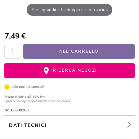
Per ingrandire: fai doppio clic o trascina
7,49
€
NEL CARRELLO
RICERCA NEGOZI
solo pochi disponibili
Prezzo di listino
più 19% IVA
I prezzi nei negozi specializzati possono variare.
No. E6508306
DATI TECNICI