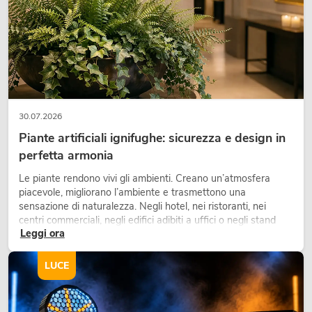
OMNITRONIC DJP-700P Class D
Amplifier
Articolo non disponibile
No. 10451602
30.07.2026
Piante artificiali ignifughe: sicurezza e design in
perfetta armonia
Le piante rendono vivi gli ambienti. Creano un’atmosfera
piacevole, migliorano l’ambiente e trasmettono una
sensazione di naturalezza. Negli hotel, nei ristoranti, nei
centri commerciali, negli edifici adibiti a uffici o negli stand
Leggi ora
fieristici, una vegetazione di alta qualità è ormai parte
integrante dei moderni progetti di arredamento.
LUCE
OMNITRONIC XDA-1002 amplificatore
di classe D
No. 10451635
La giacenza è di circa 12 sett.