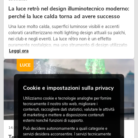
La luce retrò nel design illuminotecnico moderno:
perché la luce calda torna ad avere successo
Una luce molto calda, superfici luminose visibili e accenti
colorati caratterizzano molti lighting design attuali su palchi,
nei club e negli eventi. La luce rétro non è un effetto
puramente nostalgico, ma uno strumento di design utilizzato
Leggi ora
in modo consapevole: crea atmosfera, dona carattere alle
scene e può rendere più emozionali i setup LED tecnici.
LUCE
Cookie e impostazioni sulla privacy
Utilizziamo cookie e tecnologie analoghe per fornire
tecnicamente il nostro sito web, migliorare i
contenuti, raccogliere dati statistici, valutare le attività
di marketing e mettere a disposizione contenuti
esterni nonché funzioni di supporto.
14.05.2026
Può decidere autonomamente a quali categorie e
servizi desidera acconsentire. I servizi tecnicamente
Teste mobili outdoor: teste mobili resistenti alle