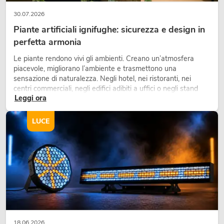
30.07.2026
Piante artificiali ignifughe: sicurezza e design in
perfetta armonia
Le piante rendono vivi gli ambienti. Creano un’atmosfera
piacevole, migliorano l’ambiente e trasmettono una
sensazione di naturalezza. Negli hotel, nei ristoranti, nei
centri commerciali, negli edifici adibiti a uffici o negli stand
Leggi ora
fieristici, una vegetazione di alta qualità è ormai parte
integrante dei moderni progetti di arredamento.
LUCE
18.06.2026