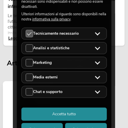
necessari sono indispensabili e non possono essere
intemperie per eventi
disattivati.
Ulteriori informazioni al riguardo sono disponibili nella
Le teste mobili outdoor sono proiettori motorizzati per
nostra
informativa sulla privacy
.
l’utilizzo all’aperto. Vengono impiegate in festival, feste
cittadine, concerti open-air, allestimenti architetturali e
installazioni temporanee all’esterno.
Tecnicamente necessario
Leggi ora
Analisi e statistiche
Articoli visualizzati per ultimi
Marketing
Media esterni
Chat e supporto
Accetta tutto