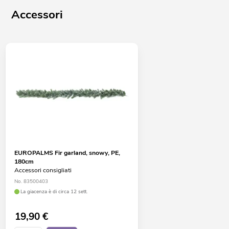
Accessori
EUROPALMS Fir garland, snowy, PE,
180cm
Accessori consigliati
No. 83500403
La giacenza è di circa 12 sett.
19,90
€