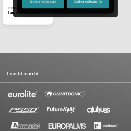
Solo necessari
Salva selezione
EUROPALMS Deco Ball
6cm, pink, metallic 6x
I nostri marchi