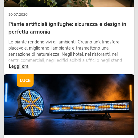
30.07.2026
Piante artificiali ignifughe: sicurezza e design in
perfetta armonia
Le piante rendono vivi gli ambienti. Creano un’atmosfera
piacevole, migliorano l’ambiente e trasmettono una
sensazione di naturalezza. Negli hotel, nei ristoranti, nei
centri commerciali, negli edifici adibiti a uffici o negli stand
Leggi ora
fieristici, una vegetazione di alta qualità è ormai parte
integrante dei moderni progetti di arredamento.
LUCE