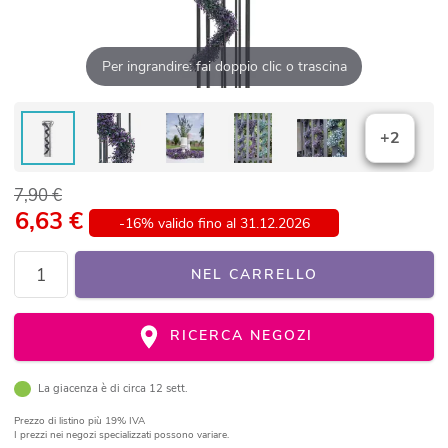
Per ingrandire: fai doppio clic o trascina
+2
7,90 €
6,63
€
-16% valido fino al 31.12.2026
NEL CARRELLO
RICERCA NEGOZI
La giacenza è di circa 12 sett.
Prezzo di listino
più 19% IVA
I prezzi nei negozi specializzati possono variare.