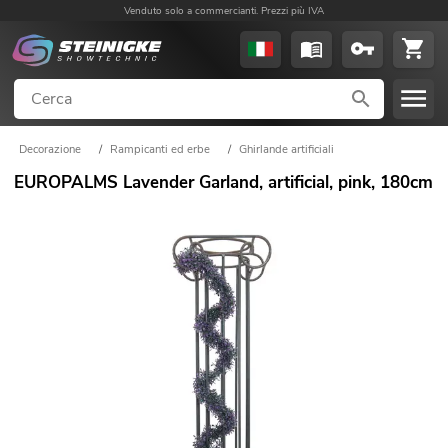
Venduto solo a commercianti. Prezzi più IVA
Decorazione
/
Rampicanti ed erbe
/
Ghirlande artificiali
EUROPALMS Lavender Garland, artificial, pink, 180cm