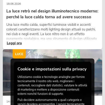
18.06.2026
La luce retrò nel design illuminotecnico moderno:
perché la luce calda torna ad avere successo
Una luce molto calda, superfici luminose visibili e accenti
colorati caratterizzano molti lighting design attuali su palchi,
nei club e negli eventi. La luce rétro non è un effetto
puramente nostalgico, ma uno strumento di design utilizzato
Leggi ora
in modo consapevole: crea atmosfera, dona carattere alle
scene e può rendere più emozionali i setup LED tecnici.
LUCE
Cookie e impostazioni sulla privacy
Utilizziamo cookie e tecnologie analoghe per fornire
tecnicamente il nostro sito web, migliorare i
contenuti, raccogliere dati statistici, valutare le attività
di marketing e mettere a disposizione contenuti
esterni nonché funzioni di supporto.
Può decidere autonomamente a quali categorie e
14.05.2026
servizi desidera acconsentire. I servizi tecnicamente