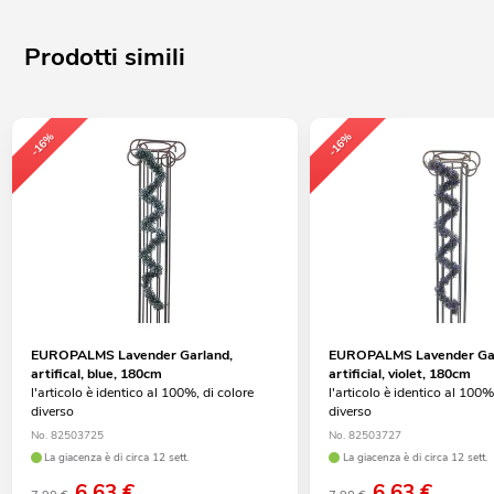
Prodotti simili
-16%
-16%
EUROPALMS Lavender Garland,
EUROPALMS Lavender Gar
artifical, blue, 180cm
artificial, violet, 180cm
l'articolo è identico al 100%, di colore
l'articolo è identico al 100%
diverso
diverso
No. 82503725
No. 82503727
La giacenza è di circa 12 sett.
La giacenza è di circa 12 sett.
6,63
€
6,63
€