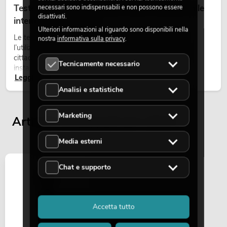
Teste mobili outdoor: teste mobili resistenti alle
necessari sono indispensabili e non possono essere
disattivati.
intemperie per eventi
Ulteriori informazioni al riguardo sono disponibili nella
Le teste mobili outdoor sono proiettori motorizzati per
nostra
informativa sulla privacy
.
l’utilizzo all’aperto. Vengono impiegate in festival, feste
cittadine, concerti open-air, allestimenti architetturali e
Tecnicamente necessario
installazioni temporanee all’esterno.
Leggi ora
Analisi e statistiche
Marketing
Articoli visualizzati per ultimi
Media esterni
Chat e supporto
Accetta tutto