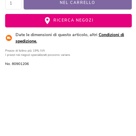
NEL CARRELLO
RICERCA NEGOZI
Date le dimensioni di questo articolo, altri
Condizioni di
spedizione.
Prezzo di listino
più 19% IVA
I prezzi nei negozi specializzati possono variare.
No. 80901206