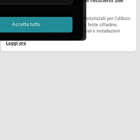
Teste mobili outdoor: teste mobili resistenti alle
intemperie per eventi
Le teste mobili outdoor sono proiettori motorizzati per l’utilizzo
Accetta tutto
all’aperto. Vengono impiegate in festival, feste cittadine,
concerti open-air, allestimenti architetturali e installazioni
temporanee all’esterno.
Leggi ora