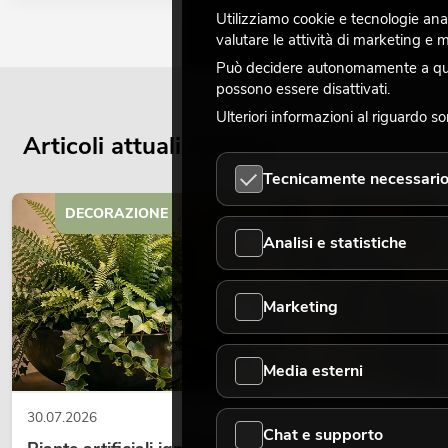
Utilizziamo cookie e tecnologie analo
valutare le attività di marketing e
Può decidere autonomamente a quali
possono essere disattivati.
Ulteriori informazioni al riguardo s
Articoli attuali del blog
Tecnicamente necessari
DECORAZIONE
Analisi e statistiche
Marketing
Media esterni
30.07.2026
Chat e supporto