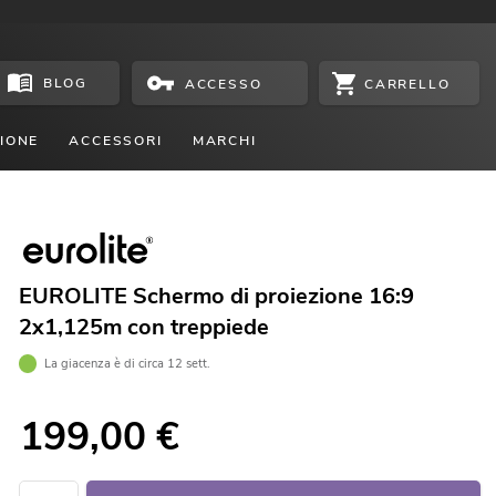
BLOG
CARRELLO
ACCESSO
IONE
ACCESSORI
MARCHI
EUROLITE Schermo di proiezione 16:9
2x1,125m con treppiede
La giacenza è di circa 12 sett.
199,00
€