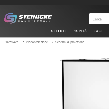
OFFERTE
NOVITÀ
LUCE
Hardware
/
Videoproiezione
/
Schermi di proiezione