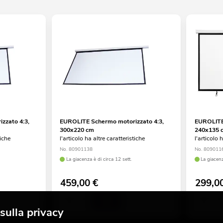
zzato 4:3,
EUROLITE Schermo motorizzato 4:3,
EUROLITE
300x220 cm
240x135 
tiche
l'articolo ha altre caratteristiche
l'articolo 
No. 80901138
No. 809011
La giacenza è di circa 12 sett.
La giacenz
459,00
€
299,0
sulla privacy