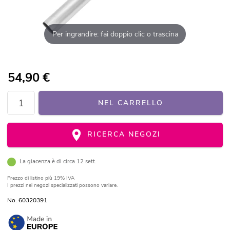
Per ingrandire: fai doppio clic o trascina
54,90
€
NEL CARRELLO
RICERCA NEGOZI
La giacenza è di circa 12 sett.
Prezzo di listino
più 19% IVA
I prezzi nei negozi specializzati possono variare.
No. 60320391