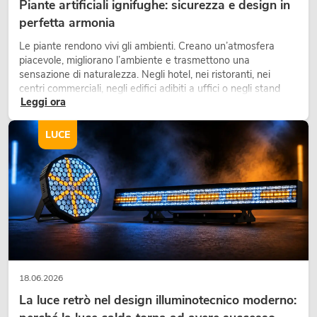
Piante artificiali ignifughe: sicurezza e design in
perfetta armonia
Le piante rendono vivi gli ambienti. Creano un’atmosfera
piacevole, migliorano l’ambiente e trasmettono una
sensazione di naturalezza. Negli hotel, nei ristoranti, nei
centri commerciali, negli edifici adibiti a uffici o negli stand
Leggi ora
fieristici, una vegetazione di alta qualità è ormai parte
integrante dei moderni progetti di arredamento.
LUCE
18.06.2026
La luce retrò nel design illuminotecnico moderno: