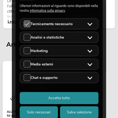
Le teste mobili outdoor sono proiettori motorizzati per
l’utilizzo all’aperto. Vengono impiegate in festival, feste
Ulteriori informazioni al riguardo sono disponibili nella
nostra
informativa sulla privacy
.
cittadine, concerti open-air, allestimenti architetturali e
installazioni temporanee all’esterno.
Leggi ora
Tecnicamente necessario
Analisi e statistiche
Articoli visualizzati per ultimi
Marketing
Media esterni
Chat e supporto
Accetta tutto
Solo necessari
Salva selezione
ALUTRUSS AL-50 Braccio
50 cm