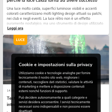
perché la luce calda torna ad avere successo
Una luce molto calda, superfici luminose visibili e accenti
colorati caratterizzano molti lighting design attuali su palchi,
nei club e negli eventi. La luce rétro non è un effetto
puramente nostalgico, ma uno strumento di design utilizzato
Leggi ora
in modo consapevole: crea atmosfera, dona carattere alle
scene e può rendere più emozionali i setup LED tecnici.
LUCE
Cookie e impostazioni sulla privacy
Utilizziamo cookie e tecnologie analoghe per fornire
tecnicamente il nostro sito web, migliorare i
contenuti, raccogliere dati statistici, valutare le attività
di marketing e mettere a disposizione contenuti
14.05.2026
esterni nonché funzioni di supporto.
Teste mobili outdoor: teste mobili resistenti alle
Può decidere autonomamente a quali categorie e
servizi desidera acconsentire. I servizi tecnicamente
intemperie per eventi
necessari sono indispensabili e non possono essere
disattivati.