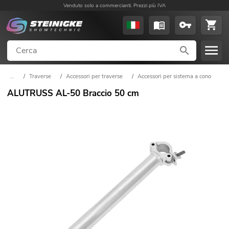
Venduto solo a commercianti. Prezzi più IVA
...
/
Traverse
/
Accessori per traverse
/
Accessori per sistema a cono
ALUTRUSS AL-50 Braccio 50 cm