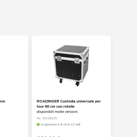
5mm
ROADINGER Custodia universale per
tour 60 cm con rotelle
disponibili molte versioni
No. 30126415
La giacenza è di circa 12 sett.