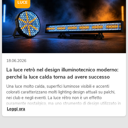
LUCE
18.06.2026
La luce retrò nel design illuminotecnico moderno:
perché la luce calda torna ad avere successo
Una luce molto calda, superfici luminose visibili e accenti
colorati caratterizzano molti lighting design attuali su palchi,
nei club e negli eventi. La luce rétro non è un effetto
puramente nostalgico, ma uno strumento di design utilizzato in
Leggi ora
modo consapevole: crea atmosfera, dona carattere alle scene
e può rendere più emozionali i setup LED tecnici.