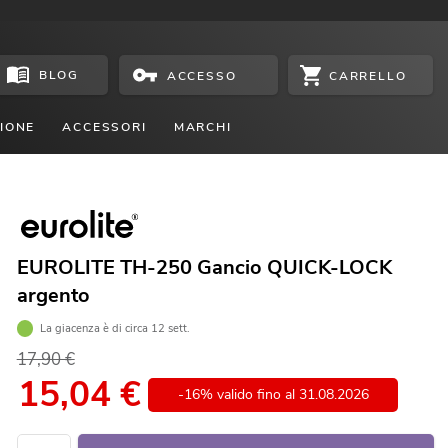
BLOG
CARRELLO
ACCESSO
IONE
ACCESSORI
MARCHI
EUROLITE TH-250 Gancio QUICK-LOCK
argento
La giacenza è di circa 12 sett.
17,90 €
15,04
€
-16% valido fino al 31.08.2026