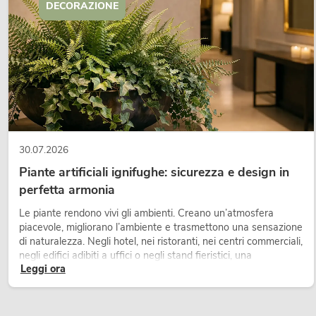
DECORAZIONE
30.07.2026
Piante artificiali ignifughe: sicurezza e design in
perfetta armonia
Le piante rendono vivi gli ambienti. Creano un’atmosfera
piacevole, migliorano l’ambiente e trasmettono una sensazione
di naturalezza. Negli hotel, nei ristoranti, nei centri commerciali,
negli edifici adibiti a uffici o negli stand fieristici, una
Leggi ora
vegetazione di alta qualità è ormai parte integrante dei
moderni progetti di arredamento.