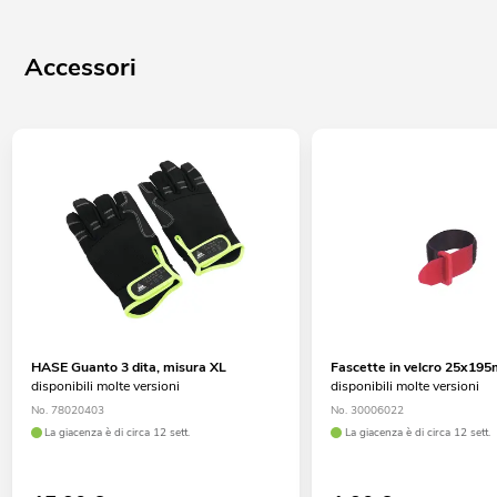
Accessori
HASE Guanto 3 dita, misura XL
Fascette in velcro 25x19
disponibili molte versioni
disponibili molte versioni
No. 78020403
No. 30006022
La giacenza è di circa 12 sett.
La giacenza è di circa 12 sett.