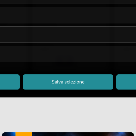
 da teatro
EUROLITE TH-16S Gancio da teatro
EUROLITE 
nero
argento
tiche
No. 58000385
No. 580003
La giacenza è di circa 12 sett.
La giacenz
3,50
€
3,50
€
Salva selezione