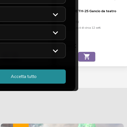
TH-16 Gancio da teatro
EUROLITE TH-25 Gancio da teatro
argento
90
No. 58000450
a è di circa 12 sett.
La giacenza è di circa 12 sett.
3,90
€
Accetta tutto