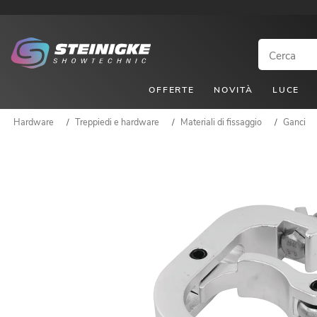
OFFERTE
NOVITÀ
LUCE
Hardware
/
Treppiedi e hardware
/
Materiali di fissaggio
/
Ganci