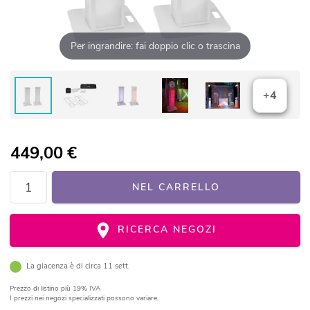
Per ingrandire: fai doppio clic o trascina
+4
449,00
€
NEL CARRELLO
RICERCA NEGOZI
La giacenza è di circa 11 sett.
Prezzo di listino
più 19% IVA
I prezzi nei negozi specializzati possono variare.