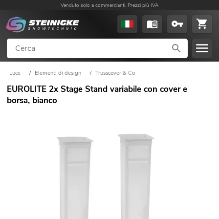
Venduto solo a commercianti. Prezzi più IVA
Luce
/
Elementi di design
/
Trusscover & Co
EUROLITE 2x Stage Stand variabile con cover e
borsa, bianco