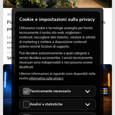
30.07.2026
Cookie e impostazioni sulla privacy
Piante artificiali ignifughe: sicurezza e design in
Utilizziamo cookie e tecnologie analoghe per fornire
perfetta armonia
tecnicamente il nostro sito web, migliorare i
Le piante rendono vivi gli ambienti. Creano un’atmosfera
contenuti, raccogliere dati statistici, valutare le attività
di marketing e mettere a disposizione contenuti
piacevole, migliorano l’ambiente e trasmettono una
esterni nonché funzioni di supporto.
sensazione di naturalezza. Negli hotel, nei ristoranti, nei
centri commerciali, negli edifici adibiti a uffici o negli stand
Può decidere autonomamente a quali categorie e
Leggi ora
fieristici, una vegetazione di alta qualità è ormai parte
servizi desidera acconsentire. I servizi tecnicamente
necessari sono indispensabili e non possono essere
integrante dei moderni progetti di arredamento.
disattivati.
LUCE
Ulteriori informazioni al riguardo sono disponibili nella
nostra
informativa sulla privacy
.
Tecnicamente necessario
Analisi e statistiche