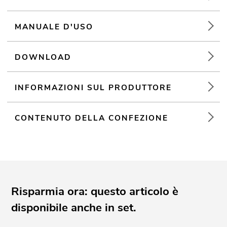
Disponibile in vari colori
MANUALE D'USO
EUROLITE Part 2 Stage Stand variabel (Tasche, Truss &
Cover)
DOWNLOAD
Resistente alle fiamme B1
INFORMAZIONI SUL PRODUTTORE
CONTENUTO DELLA CONFEZIONE
Risparmia ora: questo articolo è
disponibile anche in set.