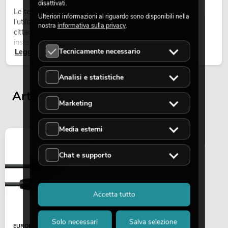
disattivati.
Le teste mobili outdoor sono proiettori motorizzati per
Ulteriori informazioni al riguardo sono disponibili nella
l’utilizzo all’aperto. Vengono impiegate in festival, feste
nostra
informativa sulla privacy
.
cittadine, concerti open-air, allestimenti architetturali e
installazioni temporanee all’esterno.
Tecnicamente necessario
Leggi ora
Analisi e statistiche
Articoli visualizzati per ultimi
Marketing
Media esterni
Chat e supporto
Accetta tutto
Solo necessari
Salva selezione
EUROLITE IP T-Con Cavo