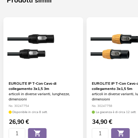
Prodotti simili
EUROLITE IP T-Con Cavo di
EUROLITE IP T-Con Cavo d
collegamento 3x1,5 3m
collegamento 3x1,5 5m
articoli in diverse varianti, lunghezze,
articoli in diverse varianti, 
dimensioni
dimensioni
No. 30247754
No. 30247758
Disponibile in circa 8 sett.
La giacenza è di circa 12 sett.
26,90
€
34,90
€