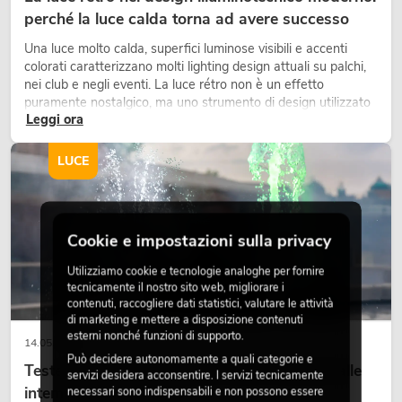
perché la luce calda torna ad avere successo
Una luce molto calda, superfici luminose visibili e accenti
colorati caratterizzano molti lighting design attuali su palchi,
nei club e negli eventi. La luce rétro non è un effetto
puramente nostalgico, ma uno strumento di design utilizzato
Leggi ora
in modo consapevole: crea atmosfera, dona carattere alle
scene e può rendere più emozionali i setup LED tecnici.
LUCE
Cookie e impostazioni sulla privacy
Utilizziamo cookie e tecnologie analoghe per fornire
tecnicamente il nostro sito web, migliorare i
contenuti, raccogliere dati statistici, valutare le attività
di marketing e mettere a disposizione contenuti
esterni nonché funzioni di supporto.
14.05.2026
Può decidere autonomamente a quali categorie e
Teste mobili outdoor: teste mobili resistenti alle
servizi desidera acconsentire. I servizi tecnicamente
intemperie per eventi
necessari sono indispensabili e non possono essere