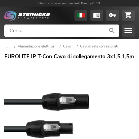
Venduto solo a commercianti. Prezzi più IVA
...
/
Alimentazione elettrica
/
Cavo
/
Cavi di rete confezionati
EUROLITE IP T-Con Cavo di collegamento 3x1,5 1,5m