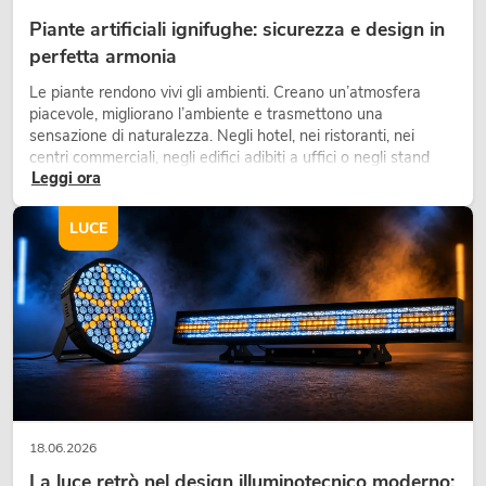
Piante artificiali ignifughe: sicurezza e design in
perfetta armonia
Le piante rendono vivi gli ambienti. Creano un’atmosfera
piacevole, migliorano l’ambiente e trasmettono una
sensazione di naturalezza. Negli hotel, nei ristoranti, nei
centri commerciali, negli edifici adibiti a uffici o negli stand
Leggi ora
fieristici, una vegetazione di alta qualità è ormai parte
integrante dei moderni progetti di arredamento.
LUCE
18.06.2026
La luce retrò nel design illuminotecnico moderno: