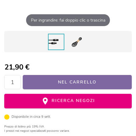
Per ingrandire: fai doppio clic o trascina
21,90
€
NEL CARRELLO
RICERCA NEGOZI
Disponibile in circa 9 sett.
Prezzo di listino
più 19% IVA
I prezzi nei negozi specializzati possono variare.