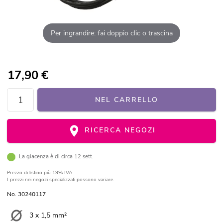
Per ingrandire: fai doppio clic o trascina
17,90
€
NEL CARRELLO
RICERCA NEGOZI
La giacenza è di circa 12 sett.
Prezzo di listino
più 19% IVA
I prezzi nei negozi specializzati possono variare.
No. 30240117
3 x 1,5 mm²