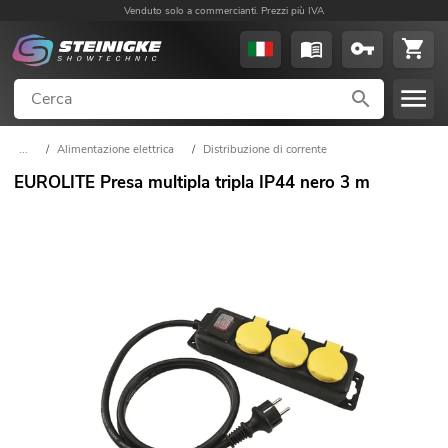
Venduto solo a commercianti. Prezzi più IVA
...
/
Alimentazione elettrica
/
Distribuzione di corrente
/
Prese multiple
EUROLITE Presa multipla tripla IP44 nero 3 m