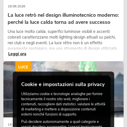
18.06.2026
La luce retrò nel design illuminotecnico moderno:
perché la luce calda torna ad avere successo
Una luce molto calda, superfici luminose visibili e accenti
colorati caratterizzano molti lighting design attuali su palchi,
nei club e negli eventi. La luce rétro non è un effetto
puramente nostalgico, ma uno strumento di design utilizzato
Leggi ora
in modo consapevole: crea atmosfera, dona carattere alle
scene e può rendere più emozionali i setup LED tecnici.
LUCE
Cookie e impostazioni sulla privacy
Utilizziamo cookie e tecnologie analoghe per fornire
tecnicamente il nostro sito web, migliorare i
contenuti, raccogliere dati statistici, valutare le attività
di marketing e mettere a disposizione contenuti
esterni nonché funzioni di supporto.
Può decidere autonomamente a quali categorie e
14.05.2026
servizi desidera acconsentire. I servizi tecnicamente