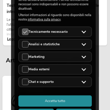
necessari sono indispensabili e non possono essere
Teste mobili outdoor: teste mobili resistenti alle
disattivati.
intemperie per eventi
Ulteriori informazioni al riguardo sono disponibili nella
Le teste mobili outdoor sono proiettori motorizzati per
nostra
informativa sulla privacy
.
l’utilizzo all’aperto. Vengono impiegate in festival, feste
cittadine, concerti open-air, allestimenti architetturali e
Tecnicamente necessario
installazioni temporanee all’esterno.
Leggi ora
Analisi e statistiche
Marketing
Articoli visualizzati per ultimi
Media esterni
Chat e supporto
Accetta tutto