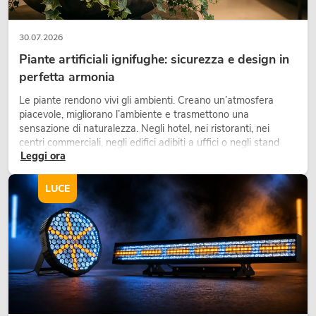
30.07.2026
Piante artificiali ignifughe: sicurezza e design in
perfetta armonia
Le piante rendono vivi gli ambienti. Creano un’atmosfera
piacevole, migliorano l’ambiente e trasmettono una
sensazione di naturalezza. Negli hotel, nei ristoranti, nei
centri commerciali, negli edifici adibiti a uffici o negli stand
Leggi ora
fieristici, una vegetazione di alta qualità è ormai parte
integrante dei moderni progetti di arredamento.
LUCE