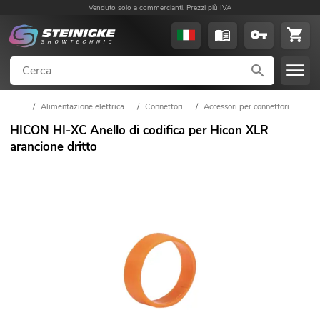
Venduto solo a commercianti. Prezzi più IVA
...
/
Alimentazione elettrica
/
Connettori
/
Accessori per connettori
HICON HI-XC Anello di codifica per Hicon XLR
arancione dritto