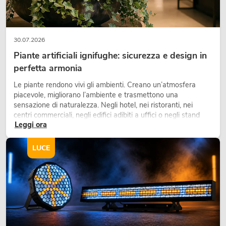
30.07.2026
Piante artificiali ignifughe: sicurezza e design in
perfetta armonia
Le piante rendono vivi gli ambienti. Creano un’atmosfera
piacevole, migliorano l’ambiente e trasmettono una
sensazione di naturalezza. Negli hotel, nei ristoranti, nei
centri commerciali, negli edifici adibiti a uffici o negli stand
Leggi ora
fieristici, una vegetazione di alta qualità è ormai parte
integrante dei moderni progetti di arredamento.
LUCE