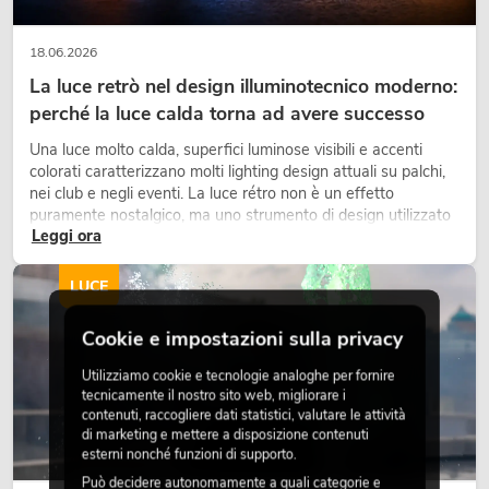
18.06.2026
La luce retrò nel design illuminotecnico moderno:
perché la luce calda torna ad avere successo
Una luce molto calda, superfici luminose visibili e accenti
colorati caratterizzano molti lighting design attuali su palchi,
nei club e negli eventi. La luce rétro non è un effetto
puramente nostalgico, ma uno strumento di design utilizzato
Leggi ora
in modo consapevole: crea atmosfera, dona carattere alle
scene e può rendere più emozionali i setup LED tecnici.
LUCE
Cookie e impostazioni sulla privacy
Utilizziamo cookie e tecnologie analoghe per fornire
tecnicamente il nostro sito web, migliorare i
contenuti, raccogliere dati statistici, valutare le attività
di marketing e mettere a disposizione contenuti
esterni nonché funzioni di supporto.
Può decidere autonomamente a quali categorie e