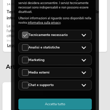
servizi desidera acconsentire. I servizi tecnicamente
14.05.2026
necessari sono indispensabili e non possono essere
Teste mobili outdoor: teste mobili resistenti alle
disattivati.
intemperie per eventi
Ulteriori informazioni al riguardo sono disponibili nella
nostra
informativa sulla privacy
.
Le teste mobili outdoor sono proiettori motorizzati per
l’utilizzo all’aperto. Vengono impiegate in festival, feste
Tecnicamente necessario
cittadine, concerti open-air, allestimenti architetturali e
installazioni temporanee all’esterno.
Leggi ora
Analisi e statistiche
Marketing
Articoli visualizzati per ultimi
Media esterni
Chat e supporto
Accetta tutto