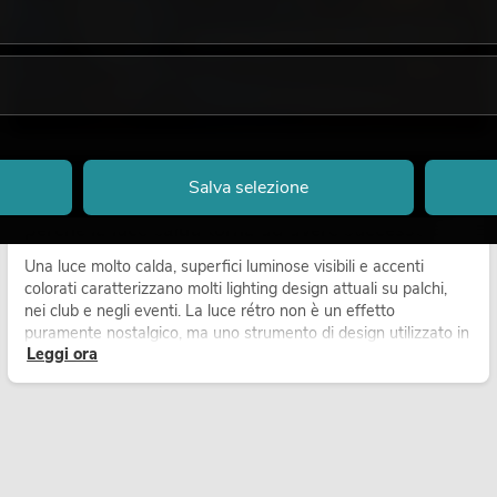
18.06.2026
Salva selezione
La luce retrò nel design illuminotecnico moderno:
perché la luce calda torna ad avere successo
Una luce molto calda, superfici luminose visibili e accenti
colorati caratterizzano molti lighting design attuali su palchi,
nei club e negli eventi. La luce rétro non è un effetto
puramente nostalgico, ma uno strumento di design utilizzato in
Leggi ora
modo consapevole: crea atmosfera, dona carattere alle scene
e può rendere più emozionali i setup LED tecnici.