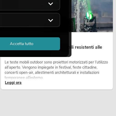
14.05.2026
Accetta tutto
Teste mobili outdoor: teste mobili resistenti alle
intemperie per eventi
Le teste mobili outdoor sono proiettori motorizzati per l’utilizzo
all’aperto. Vengono impiegate in festival, feste cittadine,
concerti open-air, allestimenti architetturali e installazioni
temporanee all’esterno.
Leggi ora