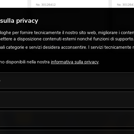
No. 30126412
No. 301264
La giacenza è di circa 12 sett.
La giacenz
sulla privacy
499,00
€
569,0
ghe per fornire tecnicamente il nostro sito web, migliorare i contenuti
 mettere a disposizione contenuti esterni nonché funzioni di supporto.
 categorie e servizi desidera acconsentire. I servizi tecnicamente 
ono disponibili nella nostra
informativa sulla privacy
.
o
LUCE