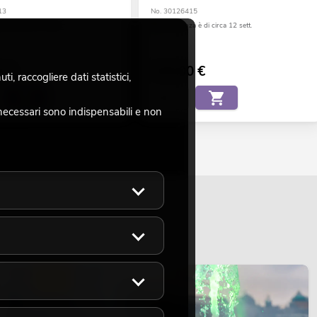
13
No. 30126415
a è di circa 12 sett.
La giacenza è di circa 12 sett.
0
€
329,00
€
, raccogliere dati statistici,
necessari sono indispensabili e non
LUCE