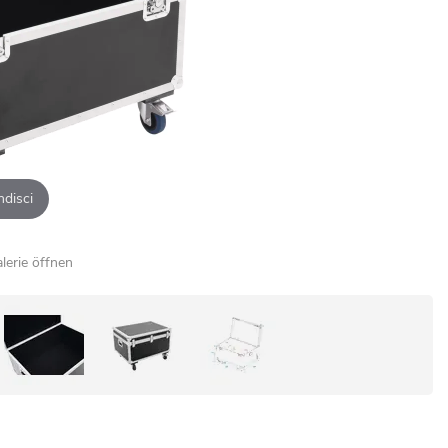
ndisci
alerie öffnen