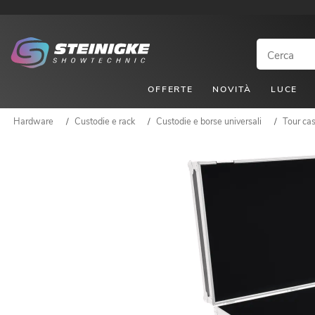
OFFERTE
NOVITÀ
LUCE
Hardware
/
Custodie e rack
/
Custodie e borse universali
/
Tour cas