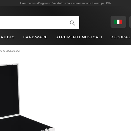
Commercio all'ingrosso
Venduto solo a commercianti. Prezzi più IVA
AUDIO
HARDWARE
STRUMENTI MUSICALI
DECORAZ
e e accessori