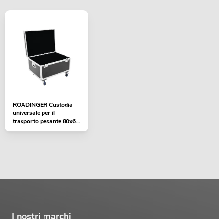
ROADINGER Custodia
universale per il
trasporto pesante 80x60
cm con...
I nostri marchi