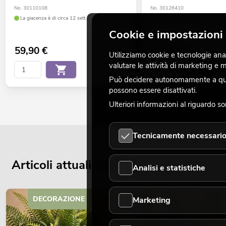
No. 30110108
No. 30126410
La giacenza è di circa 12 sett.
La giacenza è di circa 12 sett.
Cookie e impostazioni 
59,90
€
549,00
€
Utilizziamo cookie e tecnologie analo
valutare le attività di marketing e
Può decidere autonomamente a quali
possono essere disattivati.
Ulteriori informazioni al riguardo s
Tecnicamente necessari
Articoli attuali del blog
Analisi e statistiche
DECORAZIONE
Marketing