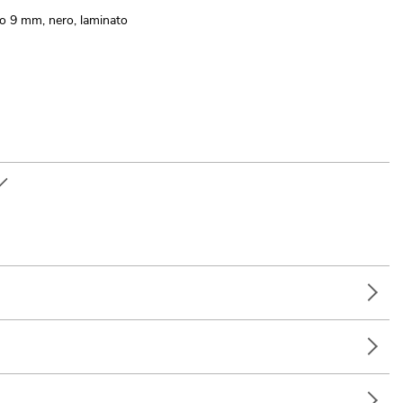
to 9 mm, nero, laminato
d" nella scheda tecnica