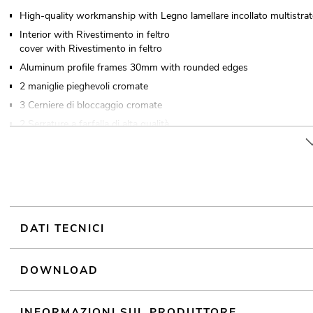
High-quality workmanship with Legno lamellare incollato multistra
Interior with Rivestimento in feltro
cover with Rivestimento in feltro
Aluminum profile frames 30mm with rounded edges
2 maniglie pieghevoli cromate
3 Cerniere di bloccaggio cromate
2 Serrature a farfalla di alta qualità
Closes with a
4 x ruote girevoli with 2 locking brakes
Per maggiori informazioni su questo prodotto, consultare "Downloa
DATI TECNICI
DOWNLOAD
INFORMAZIONI SUL PRODUTTORE