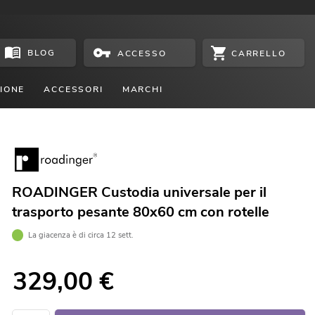
BLOG
CARRELLO
ACCESSO
IONE
ACCESSORI
MARCHI
ROADINGER Custodia universale per il
trasporto pesante 80x60 cm con rotelle
La giacenza è di circa 12 sett.
329,00
€