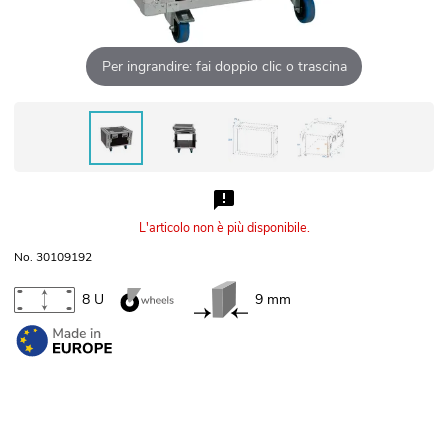
Per ingrandire: fai doppio clic o trascina
L'articolo non è più disponibile.
No. 30109192
8 U
9 mm