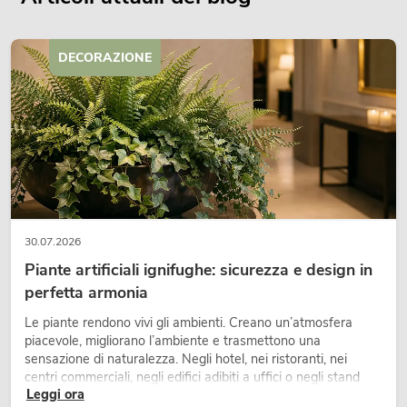
DECORAZIONE
30.07.2026
Piante artificiali ignifughe: sicurezza e design in
perfetta armonia
Le piante rendono vivi gli ambienti. Creano un’atmosfera
piacevole, migliorano l’ambiente e trasmettono una
sensazione di naturalezza. Negli hotel, nei ristoranti, nei
centri commerciali, negli edifici adibiti a uffici o negli stand
Leggi ora
fieristici, una vegetazione di alta qualità è ormai parte