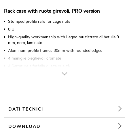
Rack case with ruote girevoli, PRO version
Stomped profile rails for cage nuts
8 U
High-quality workmanship with Legno multistrato di betulla 9
mm, nero, laminato
Aluminum profile frames 30mm with rounded edges
4 maniglie pieghevoli cromate
4 Serrature a farfalla di alta qualità
Closes with a
4 x ruote girevoli with 2 locking brakes
4 x Vassoi impilabili nel coperchio
Hardware di marca
Disponibile in diverse unità di altezza (1U = 44 mm)
DATI TECNICI
Con binari per rack adatti a 19" dispositivi
Con profondità di installazione extra ampia
DOWNLOAD
Made in Europe