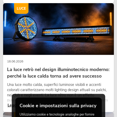
integrante dei moderni progetti di arredamento.
LUCE
18.06.2026
La luce retrò nel design illuminotecnico moderno:
perché la luce calda torna ad avere successo
Una luce molto calda, superfici luminose visibili e accenti
colorati caratterizzano molti lighting design attuali su palchi,
nei club e negli eventi. La luce rétro non è un effetto
puramente nostalgico, ma uno strumento di design utilizzato
Cookie e impostazioni sulla privacy
Leggi ora
in modo consapevole: crea atmosfera, dona carattere alle
scene e può rendere più emozionali i setup LED tecnici.
Utilizziamo cookie e tecnologie analoghe per fornire