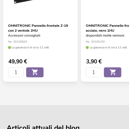
OMNITRONIC Pannello frontale Z-19
OMNITRONIC Pannello fro
con 2 ventole 2HU
acciaio, nero 1HU
Accessori consigliati
disponibili molte versioni
No. 30100820
No. 30100150
La giacenza è di circa 12 sett.
La giacenza è di circa 12 sett.
49,90
€
3,90
€
Articoli attuali del blog