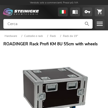
Venduto solo a commercianti. Prezzi più IVA
Hardware
/
Custodie e rack
/
Rack
/
Rack da 19"
ROADINGER Rack Profi KM 8U 55cm with wheels