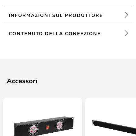
Per maggiori informazioni su questo prodotto, consultare
"Download" nella scheda tecnica
INFORMAZIONI SUL PRODUTTORE
CONTENUTO DELLA CONFEZIONE
Accessori