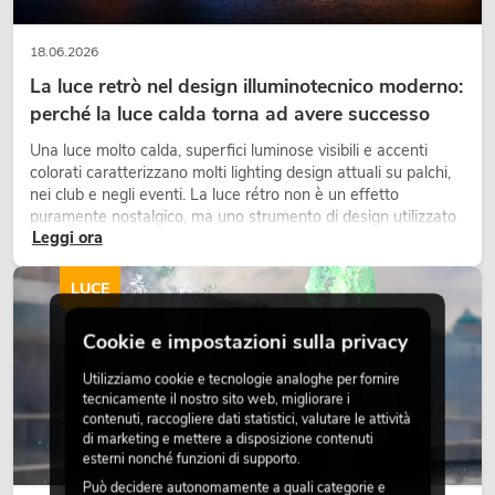
18.06.2026
La luce retrò nel design illuminotecnico moderno:
perché la luce calda torna ad avere successo
Una luce molto calda, superfici luminose visibili e accenti
colorati caratterizzano molti lighting design attuali su palchi,
nei club e negli eventi. La luce rétro non è un effetto
puramente nostalgico, ma uno strumento di design utilizzato
Leggi ora
in modo consapevole: crea atmosfera, dona carattere alle
scene e può rendere più emozionali i setup LED tecnici.
LUCE
Cookie e impostazioni sulla privacy
Utilizziamo cookie e tecnologie analoghe per fornire
tecnicamente il nostro sito web, migliorare i
contenuti, raccogliere dati statistici, valutare le attività
di marketing e mettere a disposizione contenuti
esterni nonché funzioni di supporto.
Può decidere autonomamente a quali categorie e