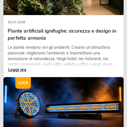
30.07.2026
Piante artificiali ignifughe: sicurezza e design in
perfetta armonia
Le piante rendono vivi gli ambienti. Creano un’atmosfera
piacevole, migliorano l’ambiente e trasmettono una
sensazione di naturalezza. Negli hotel, nei ristoranti, nei
centri commerciali, negli edifici adibiti a uffici o negli stand
Leggi ora
fieristici, una vegetazione di alta qualità è ormai parte
integrante dei moderni progetti di arredamento.
LUCE