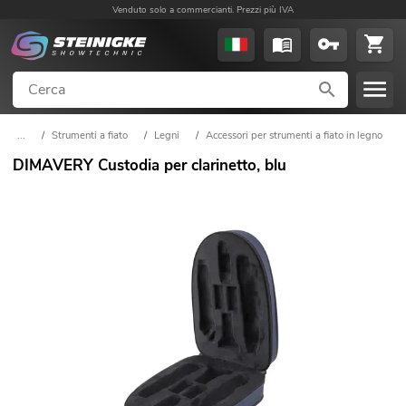
Venduto solo a commercianti. Prezzi più IVA
...
/
Strumenti a fiato
/
Legni
/
Accessori per strumenti a fiato in legno
DIMAVERY Custodia per clarinetto, blu