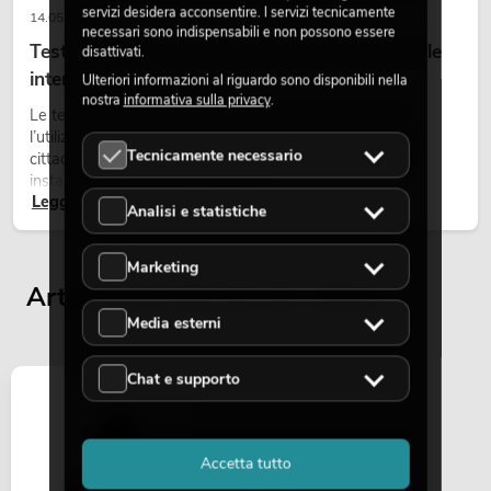
servizi desidera acconsentire. I servizi tecnicamente
14.05.2026
necessari sono indispensabili e non possono essere
Teste mobili outdoor: teste mobili resistenti alle
disattivati.
intemperie per eventi
Ulteriori informazioni al riguardo sono disponibili nella
nostra
informativa sulla privacy
.
Le teste mobili outdoor sono proiettori motorizzati per
l’utilizzo all’aperto. Vengono impiegate in festival, feste
Tecnicamente necessario
cittadine, concerti open-air, allestimenti architetturali e
installazioni temporanee all’esterno.
Leggi ora
Analisi e statistiche
Marketing
Articoli visualizzati per ultimi
Media esterni
Chat e supporto
Accetta tutto