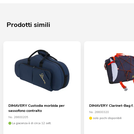
Prodotti simili
DIMAVERY Custodia morbida per
DIMAVERY Clarinet-Bag f. 
sassofono contralto
No. 26600320
No. 26600205
solo pochi disponibili
La giacenza è di circa 12 sett.