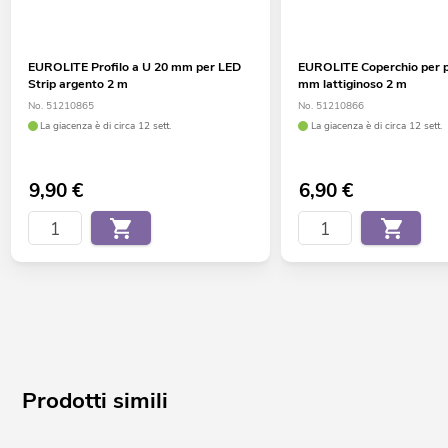
EUROLITE Profilo a U 20 mm per LED
EUROLITE Coperchio per pr
Strip argento 2 m
mm lattiginoso 2 m
No. 51210865
No. 51210866
La giacenza è di circa 12 sett.
La giacenza è di circa 12 sett.
9,90
€
6,90
€
Prodotti simili