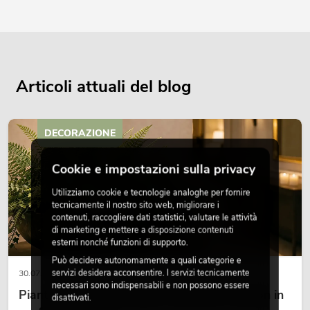
Articoli attuali del blog
DECORAZIONE
Cookie e impostazioni sulla privacy
Utilizziamo cookie e tecnologie analoghe per fornire
tecnicamente il nostro sito web, migliorare i
contenuti, raccogliere dati statistici, valutare le attività
di marketing e mettere a disposizione contenuti
esterni nonché funzioni di supporto.
Può decidere autonomamente a quali categorie e
servizi desidera acconsentire. I servizi tecnicamente
30.07.2026
necessari sono indispensabili e non possono essere
Piante artificiali ignifughe: sicurezza e design in
disattivati.