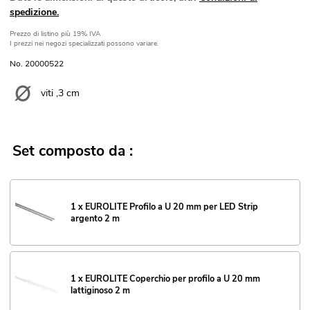
spedizione.
Prezzo di listino
più 19% IVA
I prezzi nei negozi specializzati possono variare.
No. 20000522
viti ,3 cm
Set composto da :
1 x EUROLITE Profilo a U 20 mm per LED Strip
argento 2 m
1 x EUROLITE Coperchio per profilo a U 20 mm
lattiginoso 2 m