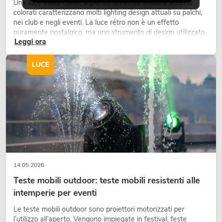
Una luce molto calda, superfici luminose visibili e accenti
colorati caratterizzano molti lighting design attuali su palchi,
nei club e negli eventi. La luce rétro non è un effetto
puramente nostalgico, ma uno strumento di design utilizzato
Leggi ora
in modo consapevole: crea atmosfera, dona carattere alle
scene e può rendere più emozionali i setup LED tecnici.
LUCE
14.05.2026
Teste mobili outdoor: teste mobili resistenti alle
intemperie per eventi
Le teste mobili outdoor sono proiettori motorizzati per
l’utilizzo all’aperto. Vengono impiegate in festival, feste