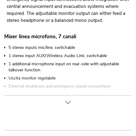
central announcement and evacuation systems where
required. The adjustable monitor output can either feed a
stereo headphone or a balanced mono output.
Mixer linea microfono, 7 canali
5 stereo inputs mic/line, switchable
1 stereo input AUX/Wireless Audio Link, switchable
1 additional microphone input on rear-side with adjustable
talkover function
Uscita monitor regolabile
External shutdown and emergency signal connections
Ogni ingresso del microfono con tensione virtuale
commutabile (12 V)
Controllabile via LINKOUSTIC 4.2 Wireless Audio Link
Montaggio su rack (19") 48,3 cm
Per maggiori informazioni su questo prodotto, consultare
"Download" nella scheda tecnica