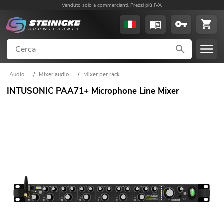
Venduto solo a commercianti. Prezzi più IVA
Audio
/
Mixer audio
/
Mixer per rack
INTUSONIC PAA71+ Microphone Line Mixer