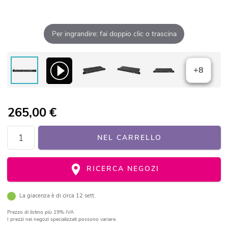
Per ingrandire: fai doppio clic o trascina
+8
265,00
€
NEL CARRELLO
RICERCA NEGOZI
La giacenza è di circa 12 sett.
Prezzo di listino
più 19% IVA
I prezzi nei negozi specializzati possono variare.