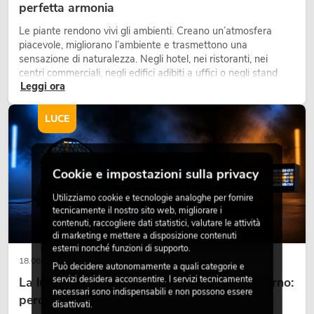
perfetta armonia
Le piante rendono vivi gli ambienti. Creano un’atmosfera
piacevole, migliorano l’ambiente e trasmettono una
sensazione di naturalezza. Negli hotel, nei ristoranti, nei
centri commerciali, negli edifici adibiti a uffici o negli stand
Leggi ora
fieristici, una vegetazione di alta qualità è ormai parte
integrante dei moderni progetti di arredamento.
LUCE
Cookie e impostazioni sulla privacy
Utilizziamo cookie e tecnologie analoghe per fornire
tecnicamente il nostro sito web, migliorare i
contenuti, raccogliere dati statistici, valutare le attività
di marketing e mettere a disposizione contenuti
esterni nonché funzioni di supporto.
18.06.2026
Può decidere autonomamente a quali categorie e
servizi desidera acconsentire. I servizi tecnicamente
La luce retrò nel design illuminotecnico moderno:
necessari sono indispensabili e non possono essere
perché la luce calda torna ad avere successo
disattivati.