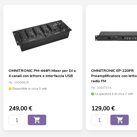
OMNITRONIC PM-444Pi Mixer per DJ a
OMNITRONIC EP-220PR
4 canali con lettore e interfaccia USB
Preamplificatore con lett
radio FM
No. 10006825
No. 10007074
Disponibile in circa 3 sett.
La giacenza è di circa 2 sett.
249,00
€
129,00
€